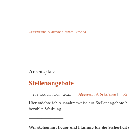
Keine Geschichte aber Gedichte
Gedichte und Bilder von Gerhard Ledwina
Startseite
Helleborus Torquatus
Impressum
und andere
Arbeitsplatz
Stellenangebote
Freitag, Juni 30th, 2023
|
Allgemein
,
Arbeitsleben
|
Kei
Hier möchte ich Ausnahmsweise auf Stellenangebote hin
bezahlte Werbung.
————————
Wir stehen mit Feuer und Flamme für die Sicherheit