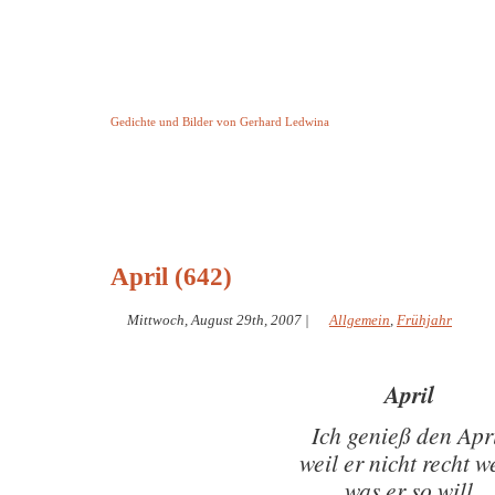
Keine Geschichte aber Gedichte
Gedichte und Bilder von Gerhard Ledwina
Startseite
Helleborus Torquatus
Impressum
und andere
April (642)
Mittwoch, August 29th, 2007
|
Allgemein
,
Frühjahr
April
Ich genieß den Apr
weil er nicht recht w
was er so will