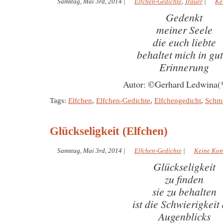
Samstag, Mai 3rd, 2014
|
Elfchen-Gedichte
,
Trauer
|
Ke
Gedenkt
meiner Seele
die euch liebte
behaltet mich in gu
Erinnerung
Autor: ©Gerhard Ledwina(
Tags:
Elfchen
,
Elfchen-Gedichte
,
Elfchengedicht
,
Schm
Glückseligkeit (Elfchen)
Samstag, Mai 3rd, 2014
|
Elfchen-Gedichte
|
Keine Ko
Glückseligkeit
zu finden
sie zu behalten
ist die Schwierigkeit
Augenblicks