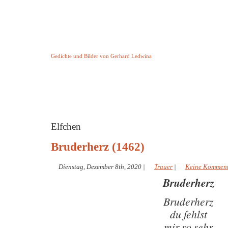
Keine Geschichte aber Gedichte
Gedichte und Bilder von Gerhard Ledwina
Startseite
Helleborus Torquatus
Impressum
und andere
Elfchen
Bruderherz (1462)
Dienstag, Dezember 8th, 2020
|
Trauer
|
Keine Kommen
Bruderherz
Bruderherz
du fehlst
mir so sehr