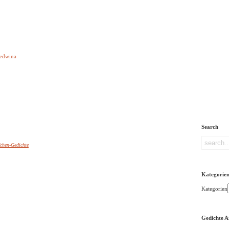
e aber Gedichte
Ledwina
orquatus
Impressum
Links
Referenz
Über mich
ere
Search
fchen-Gedichte
Kategorie
Kategorien
Gedichte A