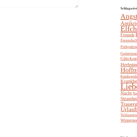
Schlagwör
Angs
Antikri
Elfc
Freunde
Freundsch
Frühjahrs
Gemeinsa
Glücksg
Herbstg
Hoffn
Kindergedi
Krankhe
Lieb
Nacht
Na
Strandge
Trauerg
Urlaub
Verlustge
Winterge