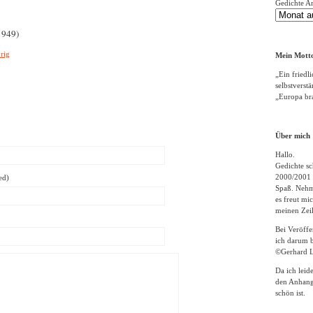
Gedichte A
1949)
rig
Mein Motto
„Ein friedli
selbstverst
„Europa bra
Über mich
Hallo.
Gedichte sc
2000/2001 
ed)
Spaß. Nehme
es freut m
meinen Zeil
Bei Veröff
ich darum b
©Gerhard L
Da ich leid
den Anhang
schön ist.