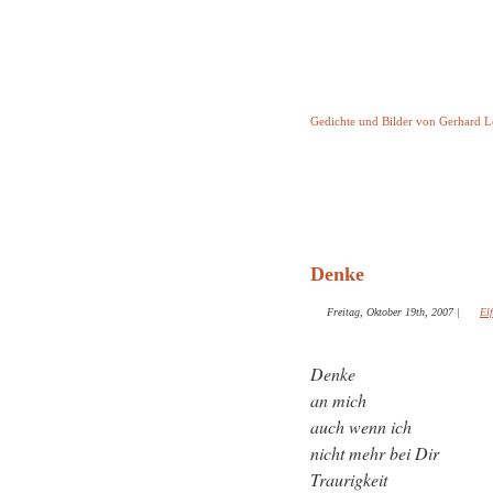
Keine Geschicht
Gedichte und Bilder von Gerhard 
Startseite
Helleborus T
und and
Denke
Freitag, Oktober 19th, 2007
|
El
Denke
an mich
auch wenn ich
nicht mehr bei Dir
Traurigkeit