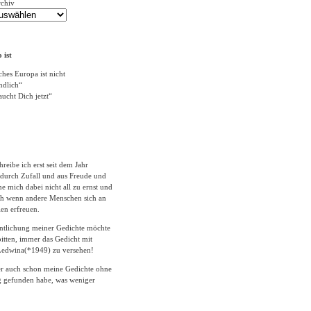
rchiv
 ist
ches Europa ist nicht
ändlich“
ucht Dich jetzt“
hreibe ich erst seit dem Jahr
durch Zufall und aus Freude und
 mich dabei nicht all zu ernst und
ich wenn andere Menschen sich an
en erfreuen.
entlichung meiner Gedichte möchte
itten, immer das Gedicht mit
edwina(*1949) zu versehen!
er auch schon meine Gedichte ohne
 gefunden habe, was weniger