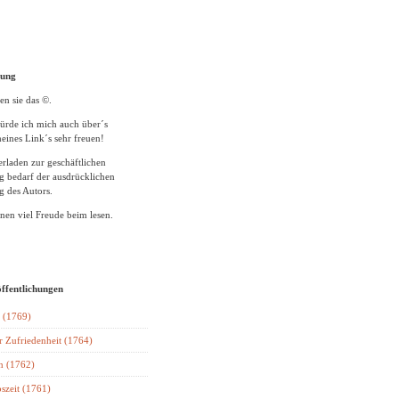
tung
en sie das ©.
ürde ich mich auch über´s
eines Link´s sehr freuen!
rladen zur geschäftlichen
 bedarf der ausdrücklichen
 des Autors.
en viel Freude beim lesen.
öffentlichungen
 (1769)
r Zufriedenheit (1764)
n (1762)
szeit (1761)