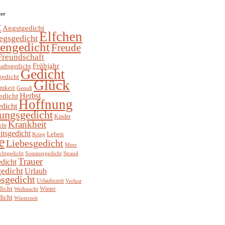
ter
t
Angstgedicht
Elfchen
egsgedicht
hengedicht
Freude
Freundschaft
Frühjahr
aftsgedicht
Gedicht
gedicht
Glück
mkeit
Genuß
Herbst
edicht
Hoffnung
edicht
ungsgedicht
Kinder
Krankheit
cht
itsgedicht
Leben
Krieg
e
Liebesgedicht
Meer
chtgedicht
Sommergedicht
Strand
Trauer
dicht
edicht
Urlaub
sgedicht
Urlaubszeit
Verlust
dicht
Winter
Weihnacht
dicht
Winterzeit