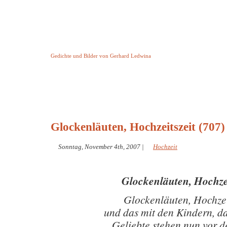
Keine Geschichte aber Gedichte
Gedichte und Bilder von Gerhard Ledwina
Startseite
Helleborus Torquatus
Impressum
und andere
Glockenläuten, Hochzeitszeit (707)
Sonntag, November 4th, 2007
|
Hochzeit
Glockenläuten, Hochzei
Glockenläuten, Hochzei
und das mit den Kindern, da
Geliebte stehen nun vor d