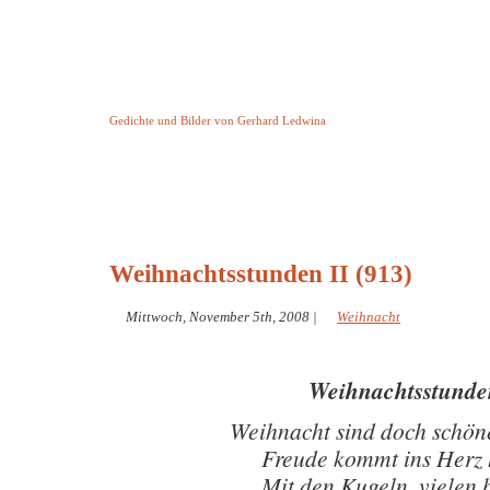
Keine Geschichte aber Gedichte
Gedichte und Bilder von Gerhard Ledwina
Startseite
Helleborus Torquatus
Impressum
und andere
Weihnachtsstunden II (913)
Mittwoch, November 5th, 2008
|
Weihnacht
Weihnachtsstunde
Weihnacht sind doch schön
Freude kommt ins Herz 
Mit den Kugeln, vielen 