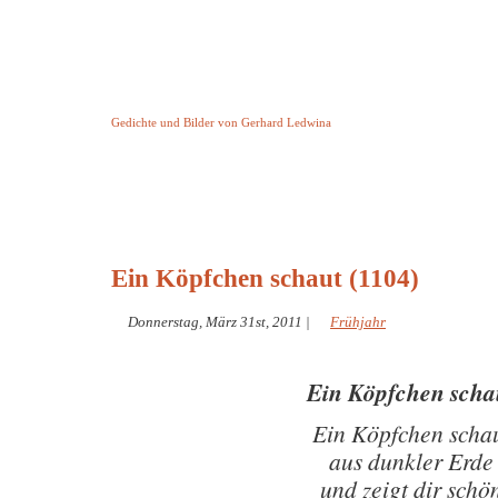
Keine Geschichte aber Gedichte
Gedichte und Bilder von Gerhard Ledwina
Startseite
Helleborus Torquatus
Impressum
und andere
Ein Köpfchen schaut (1104)
Donnerstag, März 31st, 2011
|
Frühjahr
Ein Köpfchen scha
Ein Köpfchen scha
aus dunkler Erde
und zeigt dir schö