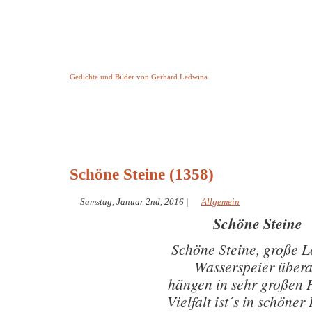
Keine Geschichte aber Gedichte
Gedichte und Bilder von Gerhard Ledwina
Startseite
Helleborus Torquatus
Impressum
und andere
Schöne Steine (1358)
Samstag, Januar 2nd, 2016
|
Allgemein
Schöne Steine
Schöne Steine, große 
Wasserspeier übera
hängen in sehr großen
Vielfalt ist´s in schöner