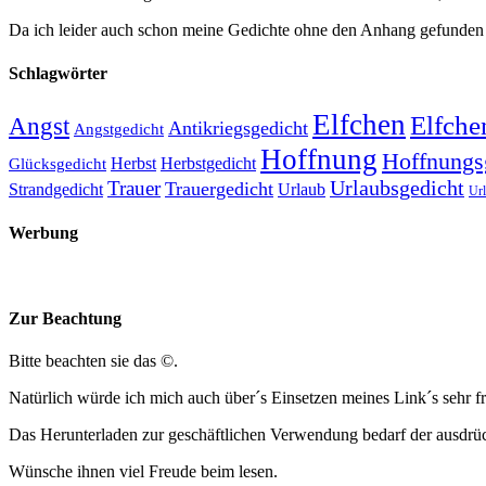
Da ich leider auch schon meine Gedichte ohne den Anhang gefunden 
Schlagwörter
Elfchen
Elfche
Angst
Antikriegsgedicht
Angstgedicht
Hoffnung
Hoffnungs
Herbst
Herbstgedicht
Glücksgedicht
Trauer
Urlaubsgedicht
Trauergedicht
Strandgedicht
Urlaub
Url
Werbung
Zur Beachtung
Bitte beachten sie das ©.
Natürlich würde ich mich auch über´s Einsetzen meines Link´s sehr f
Das Herunterladen zur geschäftlichen Verwendung bedarf der ausdrü
Wünsche ihnen viel Freude beim lesen.