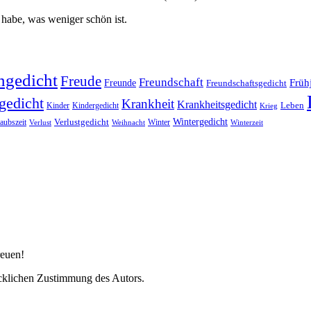
habe, was weniger schön ist.
ngedicht
Freude
Freundschaft
Freunde
Früh
Freundschaftsgedicht
gedicht
Krankheit
Krankheitsgedicht
Kinder
Kindergedicht
Leben
Krieg
Wintergedicht
Verlustgedicht
aubszeit
Winter
Verlust
Winterzeit
Weihnacht
reuen!
cklichen Zustimmung des Autors.