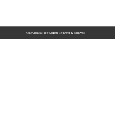
Keine Geschichte aber Gedichte
is powered by
WordPress
.