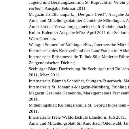
Jugend und Beratungszentrum St. Ruprecht at, Verein p
vorbei“,
Ausgabe Februar 2011.
Magazin 25 Elfenaupark,
„Der gute Geist“
, Ausgabe J
Amts und Mitteilungsblatt der Gemeinde Mömlingen, A
Amtsblatt der Verwaltungsgemeinschaft Kleinheubach,
Kultur-Kalender Ausgabe März-April 2011 der Seniore
Wien-Oberlass.
Weingut Sonnenhof Vaihingen/Enz, Internetseite März 
Internetseite des Kreisverband der LandFrauen im Altkr
Internetseite Reisemesse de Tallink Silja Moderne Fähr
Zeitgenössischen Dichter).
Seeburger Blatt, Dorfzeitung für Seeburger und Rollsdor
2011, März 2011.
Internetseite Blumen Schreiber, Stuttgart-Feuerbach, M
Internetseite St. Johannis-Magazin-Nürnberg, Frühling 
Magazin Gesunde Gemeinde, Marktgemeinde Frankenbu
2011.
Mitteilungsblatt Kolpingsfamilie St. Georg Hildesheim 
2011.
Internetseite Freie Waldorfschule Elmshorn, Juli 2011.
Amts und Mitteilungsblatt für Amorbach/Odenwald, Jahrg