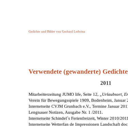
Keine Geschichte aber Gedichte
Gedichte und Bilder von Gerhard Ledwina
Startseite
Helleborus Torquatus
Impressum
und andere
Verwendete (gewanderte) Gedichte
2011
Mitarbeiterzeitung JUMO life, Seite 12,
„Urlaubsort, E
Verein für Bewegungsspiele 1909, Bodenheim, Januar 
Internetseite CVJM Grunbach e.V., Termine Januar 2011
Lengnauer Notizen, Ausgabe Nr. 1 /2011.
Internetseite Schindel´s Ferienfreizeit, Winter 2010/201
Internetseite Wetterfan de Impressionen Landschaft doc