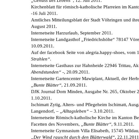
„Genuss des Lebens“
, 12. Juli 2011.
Kirchenblatt für römisch-katholische Pfarreien im Kant
-16 Juli 2011.
Amtliches Mitteilungsblatt der Stadt Vöhringen und ihre
August 2011.
Internetseite Harzurlaub, September 2011.
Internetseite Landgasthof
„
Friedrichshöhe“ 78147 Vöre
10.09.2011.
Auf der facebook Seite von alegria.happy-shoes, vom 
Strahlen“
.
Internetseite Gasthaus zur Hahnheide 22946 Trittau, Ak
Abendstunden“
-, 20.09.2011.
Internetseite Gartencenter Mawiplant, Aktuell, der Her
„Bunte Blätter“
, 21.09.2011.
DJK Journal Dom Minden, Ausgabe Nr. 265, Oktober 
1.10.2011.
Ischimatt Zytig, Alters- und Pflegeheim Ischimatt, Aus
Langendorf, –
„Alltagsleben“
– 3.10.2011.
Internetseite Römisch-katholische Kirche im Kanton Ber
Facetten des Novembers,
„Bunte Blätter“
, 9.11.2011.
Internetseite Gymnasium Villa Elisabeth, 15745 Wildau
„Der Wind rauscht durch den Blätterwald“
, 22.11.2011