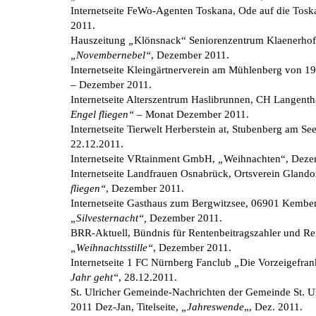
Internetseite FeWo-Agenten Toskana, Ode auf die Tos
2011.
Hauszeitung
„
Klönsnack“ Seniorenzentrum Klaenerhof,
„Novembernebel“
, Dezember 2011.
Internetseite Kleingärtnerverein am Mühlenberg von 1
– Dezember 2011.
Internetseite Alterszentrum Haslibrunnen, CH Langent
Engel fliegen“
– Monat Dezember 2011.
Internetseite Tierwelt Herberstein at, Stubenberg am Se
22.12.2011.
Internetseite VRtainment GmbH,
„
Weihnachten“, Deze
Internetseite Landfrauen Osnabrück, Ortsverein Glandor
fliegen“
, Dezember 2011.
Internetseite Gasthaus zum Bergwitzsee, 06901 Kembe
„Silvesternacht“,
Dezember 2011.
BRR-Aktuell, Bündnis für Rentenbeitragszahler und Ren
„Weihnachtsstille“
, Dezember 2011.
Internetseite 1 FC Nürnberg Fanclub
„
Die Vorzeigefra
Jahr geht“
, 28.12.2011.
St. Ulricher Gemeinde-Nachrichten der Gemeinde St. Ul
2011 Dez-Jan, Titelseite,
„Jahreswende
„, Dez. 2011.