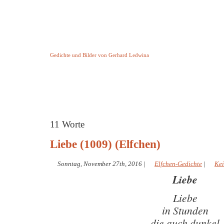
Keine Geschichte aber Gedichte
Gedichte und Bilder von Gerhard Ledwina
Startseite
Helleborus Torquatus
Impressum
und andere
11 Worte
Liebe (1009) (Elfchen)
Sonntag, November 27th, 2016
|
Elfchen-Gedichte
|
Ke
Liebe
Liebe
in Stunden
die auch dunkel