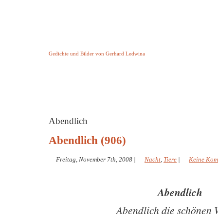
Keine Geschichte aber Gedichte
Gedichte und Bilder von Gerhard Ledwina
Startseite
Helleborus Torquatus
Impressum
und andere
Abendlich
Abendlich (906)
Freitag, November 7th, 2008
|
Nacht
,
Tiere
|
Keine Kom
Abendlich
Abendlich die schönen 