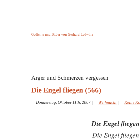
Keine Geschichte aber Gedichte
Gedichte und Bilder von Gerhard Ledwina
Startseite
Helleborus Torquatus
Impressum
und andere
Ärger und Schmerzen vergessen
Die Engel fliegen (566)
Donnerstag, Oktober 11th, 2007
|
Weihnacht
|
Keine K
Die Engel fliegen
Die Engel fliegen