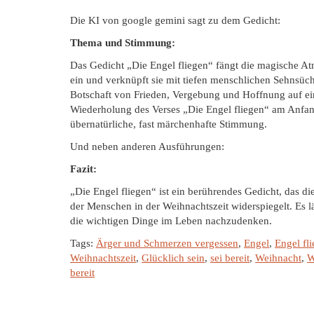
Die KI von google gemini sagt zu dem Gedicht:
Thema und Stimmung:
Das Gedicht „Die Engel fliegen“ fängt die magische A
ein und verknüpft sie mit tiefen menschlichen Sehnsücht
Botschaft von Frieden, Vergebung und Hoffnung auf ei
Wiederholung des Verses „Die Engel fliegen“ am Anfang
übernatürliche, fast märchenhafte Stimmung.
Und neben anderen Ausführungen:
Fazit:
„Die Engel fliegen“ ist ein berührendes Gedicht, das 
der Menschen in der Weihnachtszeit widerspiegelt. Es l
die wichtigen Dinge im Leben nachzudenken.
Tags:
Ärger und Schmerzen vergessen
,
Engel
,
Engel fl
Weihnachtszeit
,
Glücklich sein
,
sei bereit
,
Weihnacht
,
W
bereit