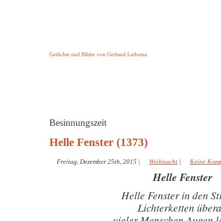
Keine Geschichte aber Gedichte
Gedichte und Bilder von Gerhard Ledwina
Startseite
Helleborus Torquatus
Impressum
und andere
Besinnungszeit
Helle Fenster (1373)
Freitag, Dezember 25th, 2015
|
Weihnacht
|
Keine Kom
Helle Fenster
Helle Fenster in den S
Lichterketten übera
vieler Menschen Augen l