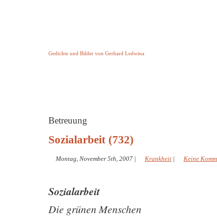
Keine Geschichte aber Gedichte
Gedichte und Bilder von Gerhard Ledwina
Startseite
Helleborus Torquatus
Impressum
und andere
Betreuung
Sozialarbeit (732)
Montag, November 5th, 2007
|
Krankheit
|
Keine Komm
Sozialarbeit
Die grünen Menschen