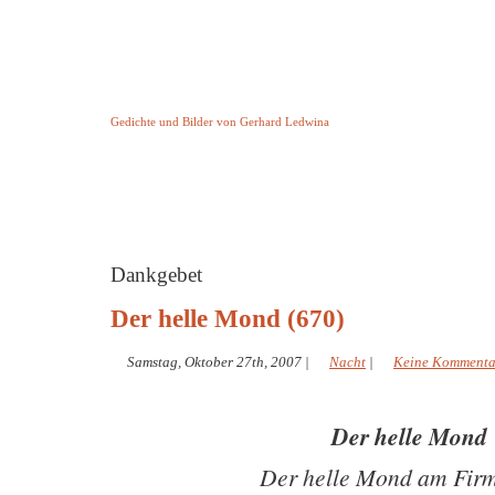
Keine Geschichte aber Gedichte
Gedichte und Bilder von Gerhard Ledwina
Startseite
Helleborus Torquatus
Impressum
und andere
Dankgebet
Der helle Mond (670)
Samstag, Oktober 27th, 2007
|
Nacht
|
Keine Kommenta
Der helle Mond
Der helle Mond am Fir