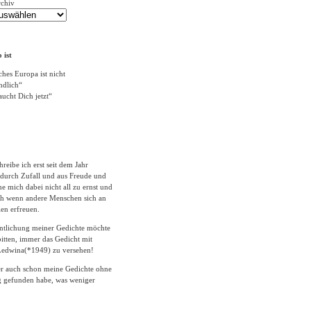
rchiv
 ist
ches Europa ist nicht
ändlich“
ucht Dich jetzt“
hreibe ich erst seit dem Jahr
durch Zufall und aus Freude und
 mich dabei nicht all zu ernst und
ich wenn andere Menschen sich an
en erfreuen.
entlichung meiner Gedichte möchte
itten, immer das Gedicht mit
edwina(*1949) zu versehen!
er auch schon meine Gedichte ohne
 gefunden habe, was weniger