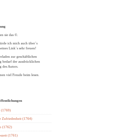
tung
en sie das ©.
ürde ich mich auch über´s
eines Link´s sehr freuen!
rladen zur geschäftlichen
 bedarf der ausdrücklichen
 des Autors.
en viel Freude beim lesen.
öffentlichungen
 (1769)
r Zufriedenheit (1764)
n (1762)
szeit (1761)