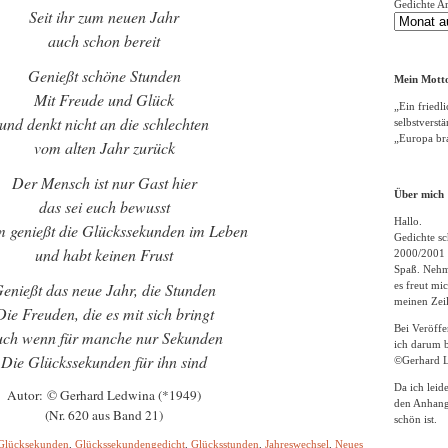
Gedichte A
Seit ihr zum neuen Jahr
auch schon bereit
Genießt schöne Stunden
Mein Motto
Mit Freude und Glück
„Ein friedli
und denkt nicht an die schlechten
selbstverst
„Europa bra
vom alten Jahr zurück
Der Mensch ist nur Gast hier
Über mich
das sei euch bewusst
Hallo.
 genießt die Glückssekunden im Leben
Gedichte sc
und habt keinen Frust
2000/2001 
Spaß. Nehme
enießt das neue Jahr, die Stunden
es freut m
meinen Zeil
Die Freuden, die es mit sich bringt
Bei Veröff
ch wenn für manche nur Sekunden
ich darum b
Die Glückssekunden für ihn sind
©Gerhard L
Da ich leid
Autor: © Gerhard Ledwina (*1949)
den Anhang
(Nr. 620 aus Band 21)
schön ist.
Glücksekunden
,
Glückssekundengedicht
,
Glücksstunden
,
Jahreswechsel
,
Neues