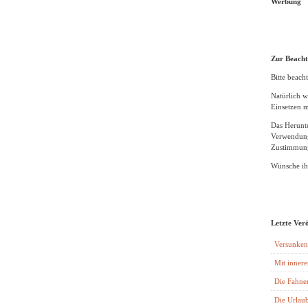
Werbung
Zur Beach
Bitte beacht
Natürlich w
Einsetzen m
Das Herunte
Verwendung
Zustimmung
Wünsche ihn
Letzte Ver
Versunken
Mit innere
Die Fahne
Die Urlaub