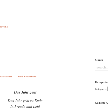
e aber Gedichte
Ledwina
orquatus
Impressum
Links
Referenz
Über mich
ere
Search
ahreswechsel
|
Keine Kommentare
Kategorie
Kategorien
Das Jahr geht
Das Jahr geht zu Ende
Gedichte A
In Freude und Leid