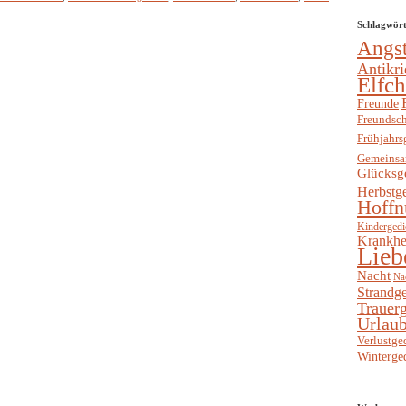
Schlagwör
Angs
Antikri
Elfc
Freunde
Freundsch
Frühjahrs
Gemeinsa
Glücksg
Herbstg
Hoffn
Kindergedi
Krankhe
Lieb
Nacht
Na
Strandge
Trauerg
Urlaub
Verlustge
Winterge