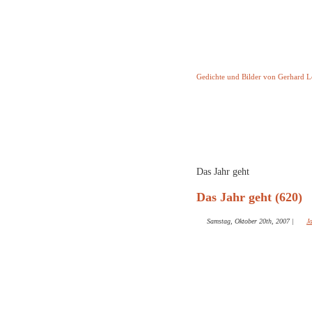
Keine Geschicht
Gedichte und Bilder von Gerhard 
Startseite
Helleborus T
und and
Das Jahr geht
Das Jahr geht (620)
Samstag, Oktober 20th, 2007
|
J