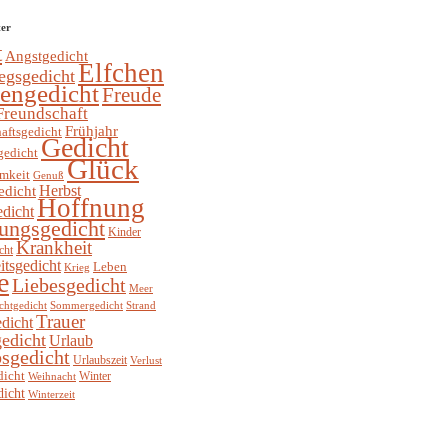
ter
t
Angstgedicht
Elfchen
egsgedicht
hengedicht
Freude
Freundschaft
Frühjahr
aftsgedicht
Gedicht
gedicht
Glück
mkeit
Genuß
Herbst
edicht
Hoffnung
edicht
ungsgedicht
Kinder
Krankheit
cht
itsgedicht
Leben
Krieg
e
Liebesgedicht
Meer
chtgedicht
Sommergedicht
Strand
Trauer
dicht
edicht
Urlaub
sgedicht
Urlaubszeit
Verlust
dicht
Winter
Weihnacht
dicht
Winterzeit