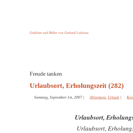
Keine Geschichte aber Gedichte
Gedichte und Bilder von Gerhard Ledwina
Startseite
Helleborus Torquatus
Impressum
und andere
Freude tanken
Urlaubsort, Erholungszeit (282)
Samstag, September 1st, 2007
|
Allgemein
,
Urlaub
|
Kei
Urlaubsort, Erholung
Urlaubsort, Erholungs