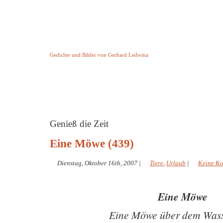
Keine Geschichte aber Gedichte
Gedichte und Bilder von Gerhard Ledwina
Startseite
Helleborus Torquatus
Impressum
und andere
Genieß die Zeit
Eine Möwe (439)
Dienstag, Oktober 16th, 2007
|
Tiere
,
Urlaub
|
Keine K
Eine Möwe
Eine Möwe über dem Wasse