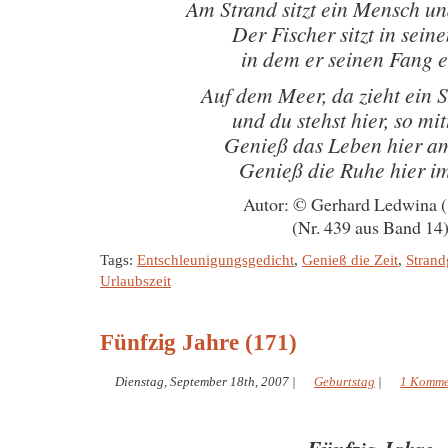
Am Strand sitzt ein Mensch und
Der Fischer sitzt in sein
in dem er seinen Fang e
Auf dem Meer, da zieht ein S
und du stehst hier, so mi
Genieß das Leben hier a
Genieß die Ruhe hier i
Autor: © Gerhard Ledwina 
(Nr. 439 aus Band 14
Tags:
Entschleunigungsgedicht
,
Genieß die Zeit
,
Strand
Urlaubszeit
Fünfzig Jahre (171)
Dienstag, September 18th, 2007
|
Geburtstag
|
1 Komme