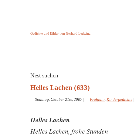
Keine Geschichte aber Gedichte
Gedichte und Bilder von Gerhard Ledwina
Startseite
Helleborus Torquatus
Impressum
und andere
Nest suchen
Helles Lachen (633)
Sonntag, Oktober 21st, 2007
|
Frühjahr
,
Kindergedichte
|
Helles Lachen
Helles Lachen, frohe Stunden