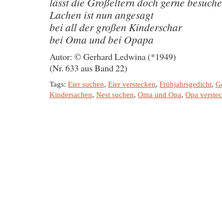
lässt die Großeltern doch gerne besuch
Lachen ist nun angesagt
bei all der großen Kinderschar
bei Oma und bei Opapa
Autor: © Gerhard Ledwina (*1949)
(Nr. 633 aus Band 22)
Tags:
Eier suchen
,
Eier verstecken
,
Frühjahrsgedicht
,
G
Kindersachen
,
Nest suchen
,
Oma und Opa
,
Opa verstec