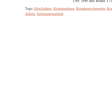
(Nr. 506 aus Band 17
Tags:
Abschalten
,
Krankenhaus
,
Krankenschwester
,
Kra
Arbeit
,
Schwesternarbeit