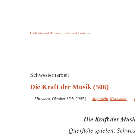
Keine Geschichte aber Gedichte
Gedichte und Bilder von Gerhard Ledwina
Startseite
Helleborus Torquatus
Impressum
und andere
Schwesternarbeit
Die Kraft der Musik (506)
Mittwoch, Oktober 17th, 2007
|
Allgemein
,
Krankheit
|
Die Kraft der Mus
Querflöte spielen, Schwes