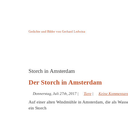
Keine Geschichte aber Gedichte
Gedichte und Bilder von Gerhard Ledwina
Startseite
Helleborus Torquatus
Impressum
und andere
Storch in Amsterdam
Der Storch in Amsterdam
Donnerstag, Juli 27th, 2017
|
Tiere
|
Keine Kommentar
Auf einer alten Windmühle in Amsterdam, die als Wass
ein Storch