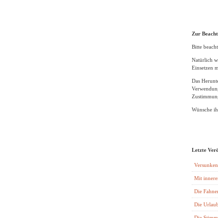
Zur Beach
Bitte beacht
Natürlich w
Einsetzen m
Das Herunte
Verwendung
Zustimmung
Wünsche ihn
Letzte Ver
Versunken
Mit innere
Die Fahne
Die Urlaub
Die Stimm