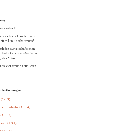
tung
en sie das ©.
ürde ich mich auch über´s
eines Link´s sehr freuen!
rladen zur geschäftlichen
 bedarf der ausdrücklichen
 des Autors.
en viel Freude beim lesen.
öffentlichungen
 (1769)
r Zufriedenheit (1764)
n (1762)
szeit (1761)
e (1775)