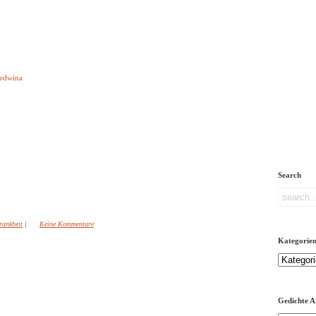
e aber Gedichte
Ledwina
orquatus
Impressum
Links
Referenz
Über mich
ere
Search
rankheit
|
Keine Kommentare
Kategorie
Kategorien
Gedichte A