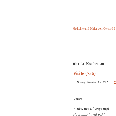
Keine Geschicht
Gedichte und Bilder von Gerhard 
Startseite
Helleborus T
und and
über das Krankenhaus
Visite (736)
Montag, November 5th, 2007
|
K
Visite
Visite, die ist angesagt
sie kommt und geht