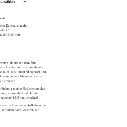
 ist
ches Europa ist nicht
ändlich“
ucht Dich jetzt“
hreibe ich erst seit dem Jahr
durch Zufall und aus Freude und
 mich dabei nicht all zu ernst und
ich wenn andere Menschen sich an
en erfreuen.
entlichung meiner Gedichte möchte
itten, immer das Gedicht mit
edwina(*1949) zu versehen!
er auch schon meine Gedichte ohne
 gefunden habe, was weniger