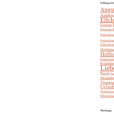
Schlagwör
Angs
Antikri
Elfc
Freunde
Freundsch
Frühjahrs
Gemeinsa
Glücksg
Herbstg
Hoffn
Kindergedi
Krankhe
Lieb
Nacht
Na
Strandge
Trauerg
Urlaub
Verlustge
Winterge
Werbung