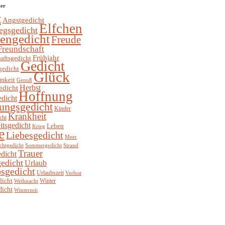
ter
t
Angstgedicht
Elfchen
egsgedicht
hengedicht
Freude
Freundschaft
Frühjahr
aftsgedicht
Gedicht
gedicht
Glück
mkeit
Genuß
Herbst
edicht
Hoffnung
edicht
ungsgedicht
Kinder
Krankheit
cht
itsgedicht
Leben
Krieg
e
Liebesgedicht
Meer
chtgedicht
Sommergedicht
Strand
Trauer
dicht
edicht
Urlaub
sgedicht
Urlaubszeit
Verlust
dicht
Winter
Weihnacht
dicht
Winterzeit