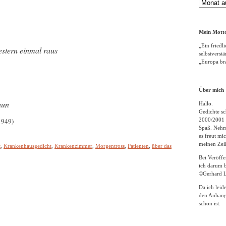
Gedichte
Archiv
Mein Motto
„Ein friedli
estern einmal raus
selbstverst
„Europa bra
Über mich
aun
Hallo.
Gedichte sc
1949)
2000/2001 
Spaß. Nehme
es freut m
meinen Zeil
t
,
Krankenhausgedicht
,
Krankenzimmer
,
Morgentross
,
Patienten
,
über das
Bei Veröff
ich darum b
©Gerhard L
Da ich leid
den Anhang
schön ist.