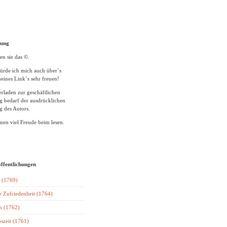
tung
en sie das ©.
ürde ich mich auch über´s
eines Link´s sehr freuen!
rladen zur geschäftlichen
 bedarf der ausdrücklichen
 des Autors.
en viel Freude beim lesen.
öffentlichungen
 (1769)
r Zufriedenheit (1764)
n (1762)
szeit (1761)