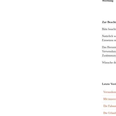
Werbung
Zur Beach
Bitte beacht
Natürlich w
Einsetzen m
Das Herunte
Verwendung
Zustimmung
Wünsche ihn
Letzte Ver
Versunken
Mit innere
Die Fahne
Die Urlaub