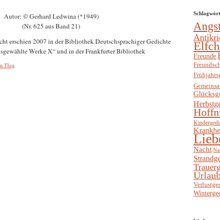
Schlagwör
Autor: © Gerhard Ledwina (*1949)
Angs
(Nr. 625 aus Band 21)
Antikri
t erschien 2007 in der Bibliothek Deutschsprachiger Gedichte
Elfc
gewählte Werke X“ und in der Frankfurter Bibliothek
Freunde
Freundsch
m Flug
Frühjahrs
Gemeinsa
Glücksg
Herbstg
Hoffn
Kindergedi
Krankhe
Lieb
Nacht
Na
Strandge
Trauerg
Urlaub
Verlustge
Winterge