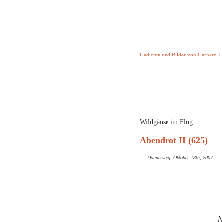
Keine Geschicht
Gedichte und Bilder von Gerhard 
Startseite
Helleborus T
und and
Wildgänse im Flug
Abendrot II (625)
Donnerstag, Oktober 18th, 2007
|
N