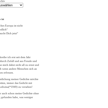
rchiv
 ist
ches Europa ist nicht
ändlich“
ucht Dich jetzt“
hreibe ich erst seit dem Jahr
durch Zufall und aus Freude und
 mich dabei nicht all zu ernst und
ich wenn andere Menschen sich an
en erfreuen.
entlichung meiner Gedichte möchte
itten, immer das Gedicht mit
edwina(*1949) zu versehen!
er auch schon meine Gedichte ohne
 gefunden habe, was weniger