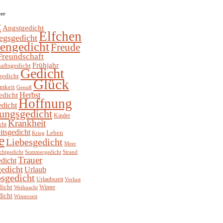
ter
t
Angstgedicht
Elfchen
egsgedicht
hengedicht
Freude
Freundschaft
Frühjahr
aftsgedicht
Gedicht
gedicht
Glück
mkeit
Genuß
Herbst
edicht
Hoffnung
edicht
ungsgedicht
Kinder
Krankheit
cht
itsgedicht
Leben
Krieg
e
Liebesgedicht
Meer
chtgedicht
Sommergedicht
Strand
Trauer
dicht
edicht
Urlaub
sgedicht
Urlaubszeit
Verlust
dicht
Winter
Weihnacht
dicht
Winterzeit