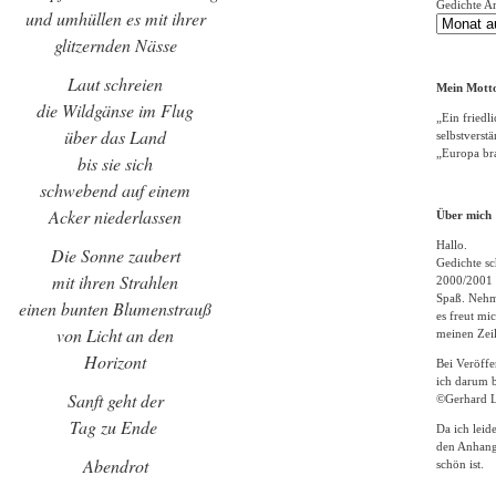
Gedichte A
und umhüllen es mit ihrer
glitzernden Nässe
Laut schreien
Mein Motto
die Wildgänse im Flug
„Ein friedli
über das Land
selbstverst
„Europa bra
bis sie sich
schwebend auf einem
Acker niederlassen
Über mich
Hallo.
Die Sonne zaubert
Gedichte sc
mit ihren Strahlen
2000/2001 
Spaß. Nehme
einen bunten Blumenstrauß
es freut m
von Licht an den
meinen Zeil
Horizont
Bei Veröff
ich darum b
Sanft geht der
©Gerhard L
Tag zu Ende
Da ich leid
den Anhang
Abendrot
schön ist.