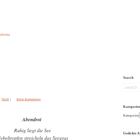
e aber Gedichte
Ledwina
orquatus
Impressum
Links
Referenz
Über mich
ere
Search
Nacht
|
Keine Kommentare
Kategorie
Kategorien
Abendrot
Ruhig liegt die See
Gedichte A
ebeltropfen streicheln das Seegras