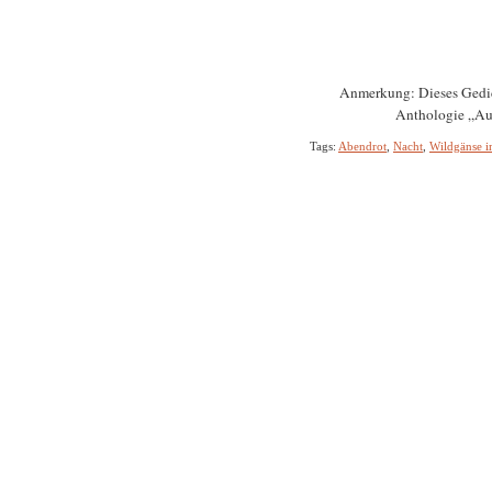
Anmerkung: Dieses Gedich
Anthologie „Aus
Tags:
Abendrot
,
Nacht
,
Wildgänse i