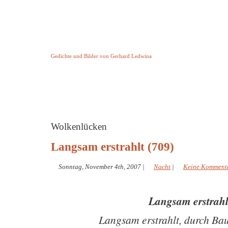
Keine Geschichte aber Gedichte
Gedichte und Bilder von Gerhard Ledwina
Startseite
Helleborus Torquatus
Impressum
und andere
Wolkenlücken
Langsam erstrahlt (709)
Sonntag, November 4th, 2007
|
Nacht
|
Keine Komment
Langsam erstrahl
Langsam erstrahlt, durch Ba