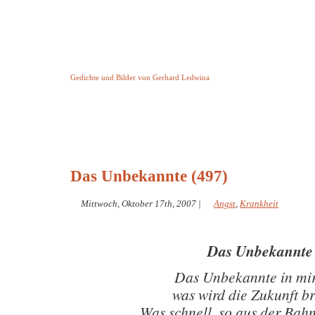
Keine Geschichte aber Gedichte
Gedichte und Bilder von Gerhard Ledwina
Startseite
Helleborus Torquatus
Impressum
und andere
Das Unbekannte (497)
Mittwoch, Oktober 17th, 2007
|
Angst
,
Krankheit
Das Unbekannte
Das Unbekannte in mir
was wird die Zukunft b
Was schnell, so aus der Bah