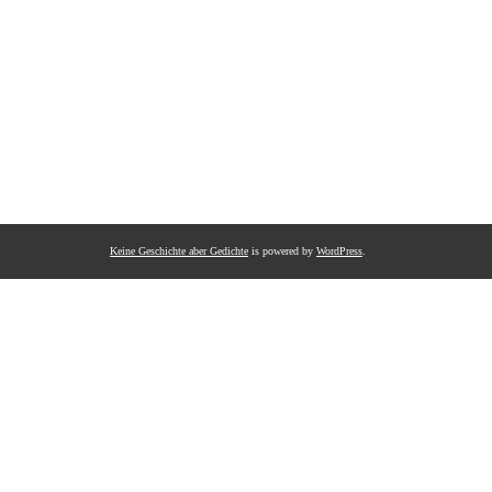
Keine Geschichte aber Gedichte
is powered by
WordPress
.