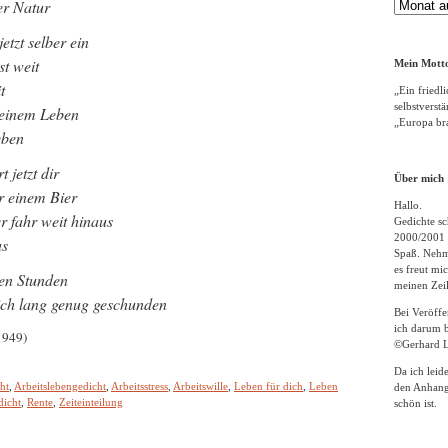
r Natur
Gedichte
Archiv
jetzt selber ein
st weit
Mein Motto
t
„Ein friedli
selbstverst
deinem Leben
„Europa bra
eben
 jetzt dir
Über mich
r einem Bier
Hallo.
r fahr weit hinaus
Gedichte sc
2000/2001 
us
Spaß. Nehme
es freut m
nen Stunden
meinen Zeil
dich lang genug geschunden
Bei Veröff
ich darum b
1949)
©Gerhard L
Da ich leid
ht
,
Arbeitslebengedicht
,
Arbeitsstress
,
Arbeitswille
,
Leben für dich
,
Leben
den Anhang
dicht
,
Rente
,
Zeiteinteilung
schön ist.