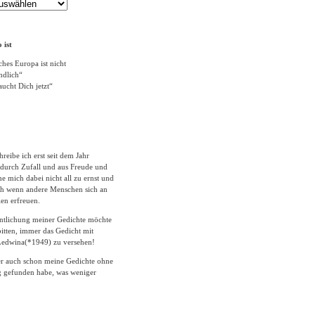
 ist
ches Europa ist nicht
ändlich“
ucht Dich jetzt“
hreibe ich erst seit dem Jahr
durch Zufall und aus Freude und
 mich dabei nicht all zu ernst und
ich wenn andere Menschen sich an
en erfreuen.
entlichung meiner Gedichte möchte
itten, immer das Gedicht mit
edwina(*1949) zu versehen!
er auch schon meine Gedichte ohne
 gefunden habe, was weniger