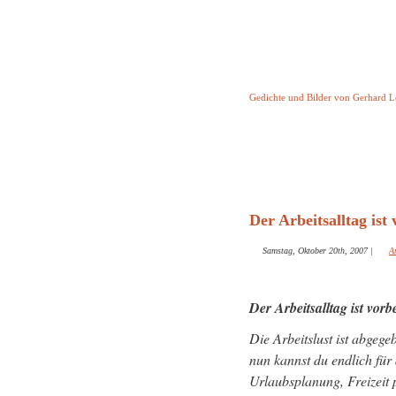
Keine Geschicht
Gedichte und Bilder von Gerhard 
Startseite
Helleborus T
und and
Der Arbeitsalltag ist 
Samstag, Oktober 20th, 2007
|
A
Der Arbeitsalltag ist vorb
Die Arbeitslust ist abgege
nun kannst du endlich für
Urlaubsplanung, Freizeit 