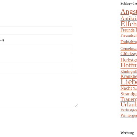
Schlagwör
Angs
Antikri
Elfc
Freunde
Freundsch
ed)
Frühjahrs
Gemeinsa
Glücksg
Herbstg
Hoffn
Kindergedi
Krankhe
Lieb
Nacht
Na
Strandge
Trauerg
Urlaub
Verlustge
Winterge
Werbung