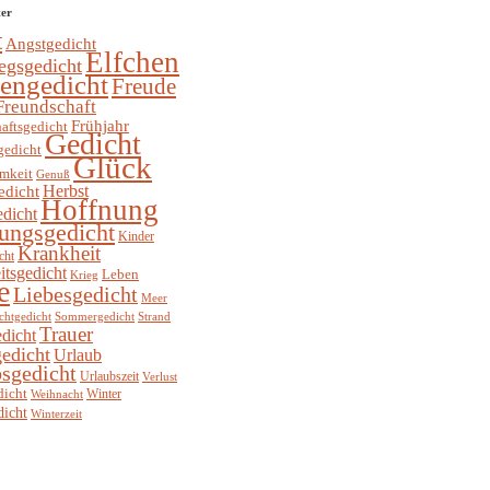
ter
t
Angstgedicht
Elfchen
egsgedicht
hengedicht
Freude
Freundschaft
Frühjahr
aftsgedicht
Gedicht
gedicht
Glück
mkeit
Genuß
Herbst
edicht
Hoffnung
edicht
ungsgedicht
Kinder
Krankheit
cht
itsgedicht
Leben
Krieg
e
Liebesgedicht
Meer
chtgedicht
Sommergedicht
Strand
Trauer
dicht
edicht
Urlaub
sgedicht
Urlaubszeit
Verlust
dicht
Winter
Weihnacht
dicht
Winterzeit