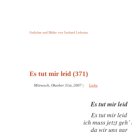
Keine Geschichte aber Gedichte
Gedichte und Bilder von Gerhard Ledwina
Startseite
Helleborus Torquatus
Impressum
und andere
Es tut mir leid (371)
Mittwoch, Oktober 31st, 2007
|
Liebe
Es tut mir leid
Es tut mir leid
ich muss jetzt geh´
da wir uns gar