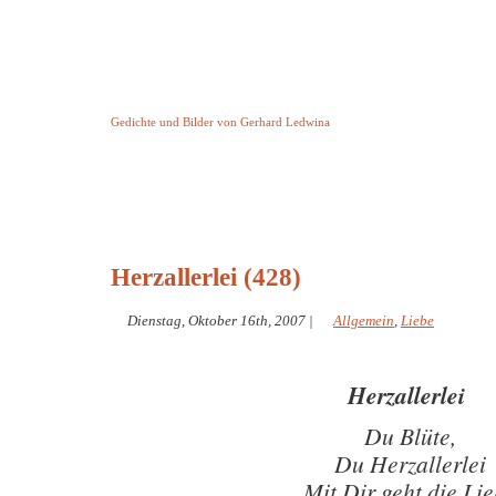
Keine Geschichte aber Gedichte
Gedichte und Bilder von Gerhard Ledwina
Startseite
Helleborus Torquatus
Impressum
und andere
Herzallerlei (428)
Dienstag, Oktober 16th, 2007
|
Allgemein
,
Liebe
Herzallerlei
Du Blüte,
Du Herzallerlei
Mit Dir geht die Li