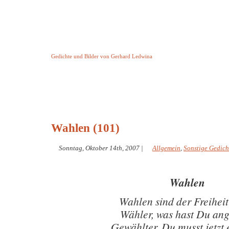
Keine Geschichte aber Gedichte
Gedichte und Bilder von Gerhard Ledwina
Startseite
Helleborus Torquatus
Impressum
und andere
Wahlen (101)
Sonntag, Oktober 14th, 2007
|
Allgemein
,
Sonstige Gedich
Wahlen
Wahlen sind der Freiheit 
Wähler, was hast Du ang
Gewählter, Du musst jetzt 