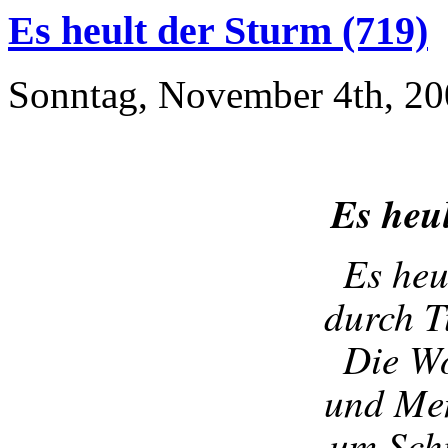
Es heult der Sturm (719)
Sonntag, November 4th, 2
Es heu
Es heu
durch T
Die Wo
und Men
um Schu