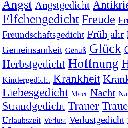
Angst
Antikri
Angstgedicht
Elfchengedicht
Freude
Fr
Frühjahr
Freundschaftsgedicht
Glück
Gemeinsamkeit
Genuß
Hoffnung
H
Herbstgedicht
Krankheit
Krank
Kindergedicht
Liebesgedicht
Nacht
Meer
Na
Trauer
Traue
Strandgedicht
Verlustgedicht
Urlaubszeit
Verlust