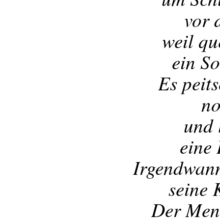
vor 
weil qu
ein S
Es peit
no
und 
eine
Irgendwann
seine K
Der Mens