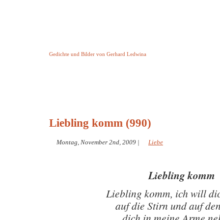
Keine Geschichte aber Gedichte
Gedichte und Bilder von Gerhard Ledwina
Startseite
Helleborus Torquatus
Impressum
und andere
Liebling komm (990)
Montag, November 2nd, 2009
|
Liebe
Liebling komm
Liebling komm, ich will di
auf die Stirn und auf d
dich in meine Arme n