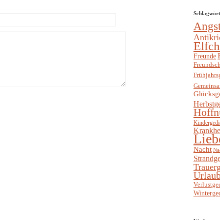
Schlagwör
Angs
Antikri
Elfc
Freunde
Freundsch
Frühjahrs
Gemeinsa
Glücksg
Herbstg
Hoffn
Kindergedi
Krankhe
Lieb
Nacht
Na
Strandge
Trauerg
Urlaub
Verlustge
Winterge