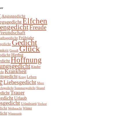
ter
t
Angstgedicht
Elfchen
egsgedicht
hengedicht
Freude
Freundschaft
Frühjahr
aftsgedicht
Gedicht
gedicht
Glück
mkeit
Genuß
Herbst
edicht
Hoffnung
edicht
ungsgedicht
Kinder
Krankheit
cht
itsgedicht
Leben
Krieg
e
Liebesgedicht
Meer
chtgedicht
Sommergedicht
Strand
Trauer
dicht
edicht
Urlaub
sgedicht
Urlaubszeit
Verlust
dicht
Winter
Weihnacht
dicht
Winterzeit