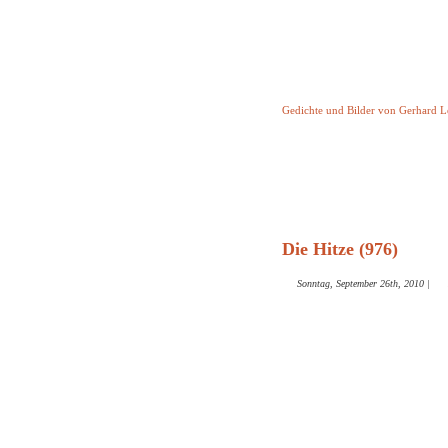
Keine Geschicht
Gedichte und Bilder von Gerhard 
Startseite
Helleborus T
und and
Die Hitze (976)
Sonntag, September 26th, 2010
|