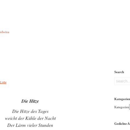
e aber Gedichte
Ledwina
orquatus
Impressum
Links
Referenz
Über mich
ere
Search
Liebe
Kategorie
Die Hitze
Kategorien
Die Hitze des Tages
weicht der Kühle der Nacht
Der Lärm vieler Stunden
Gedichte A