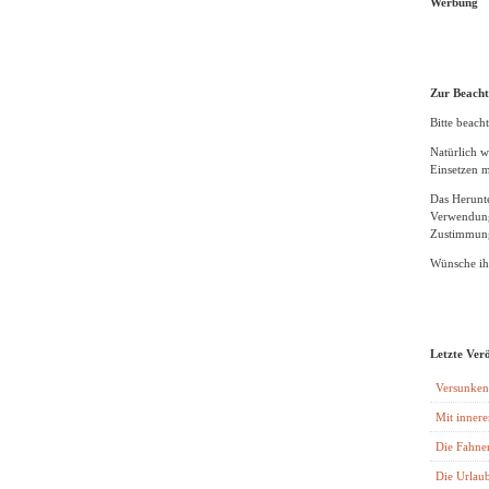
Werbung
Zur Beach
Bitte beacht
Natürlich w
Einsetzen m
Das Herunte
Verwendung
Zustimmung
Wünsche ihn
Letzte Ver
Versunken
Mit innere
Die Fahne
Die Urlaub