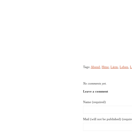
Tags:
Abend
,
Hitze
,
Lärm
,
Leben
,
L
No comments yet.
Leave a comment
Name (required)
Mail (will not be published) (requir