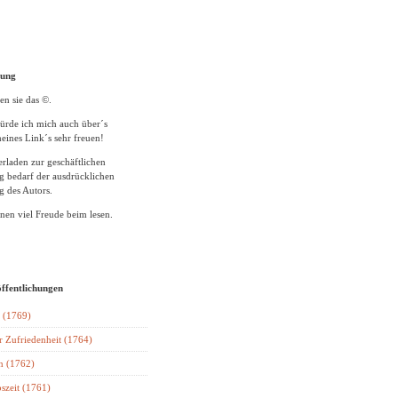
tung
en sie das ©.
ürde ich mich auch über´s
eines Link´s sehr freuen!
rladen zur geschäftlichen
 bedarf der ausdrücklichen
 des Autors.
en viel Freude beim lesen.
öffentlichungen
 (1769)
r Zufriedenheit (1764)
n (1762)
szeit (1761)