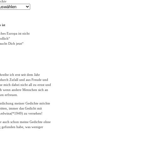
rchiv
 ist
ches Europa ist nicht
ändlich“
ucht Dich jetzt“
hreibe ich erst seit dem Jahr
durch Zufall und aus Freude und
 mich dabei nicht all zu ernst und
ich wenn andere Menschen sich an
en erfreuen.
entlichung meiner Gedichte möchte
itten, immer das Gedicht mit
edwina(*1949) zu versehen!
er auch schon meine Gedichte ohne
 gefunden habe, was weniger