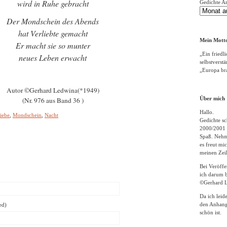
wird in Ruhe gebracht
Gedichte A
Der Mondschein des Abends
hat Verliebte gemacht
Mein Motto
Er macht sie so munter
„Ein friedli
neues Leben erwacht
selbstverst
„Europa bra
Autor ©Gerhard Ledwina(*1949)
Über mich
(Nr. 976 aus Band 36 )
Hallo.
iebe
,
Mondschein
,
Nacht
Gedichte sc
2000/2001 
Spaß. Nehme
es freut m
meinen Zeil
Bei Veröff
ich darum b
©Gerhard L
Da ich leid
den Anhang
ed)
schön ist.