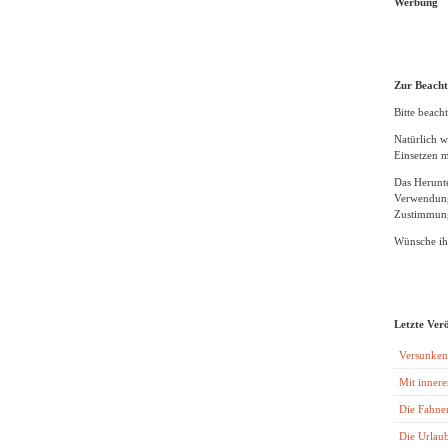
Werbung
Zur Beach
Bitte beacht
Natürlich w
Einsetzen m
Das Herunte
Verwendung
Zustimmung
Wünsche ihn
Letzte Ver
Versunken
Mit innere
Die Fahne
Die Urlaub