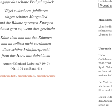
beginnt das schöne Frühjahrsglück
Gedichte A
Vögel zwitschern, jubilieren
singen schönes Morgenlied
Mein Motto
und die Bäume sprengen Knospen
„Ein friedli
chaust gern zu, wenn dies geschieht
selbstverst
„Europa bra
Kälte zieht nun aus den Räumen
und du solltest nicht versäumen
diese schöne Frühjahrspracht
Über mich
freut das Herz, das dabei lacht
Hallo.
Gedichte sc
Autor: ©Gerhard Ledwina(*1949)
2000/2001 
Spaß. Nehme
(Nr. 1101 aus Band 41)
es freut m
meinen Zeil
ühjahrsgedicht
,
Frühjahrsglück
,
Frühjahrswärme
Bei Veröff
ich darum b
©Gerhard L
Da ich leid
den Anhang
schön ist.