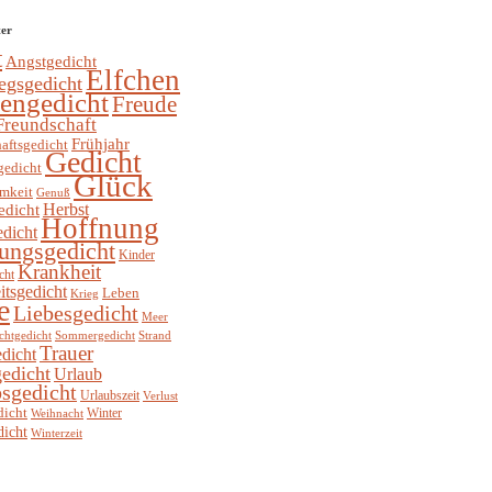
ter
t
Angstgedicht
Elfchen
egsgedicht
hengedicht
Freude
Freundschaft
Frühjahr
aftsgedicht
Gedicht
gedicht
Glück
mkeit
Genuß
Herbst
edicht
Hoffnung
edicht
ungsgedicht
Kinder
Krankheit
cht
itsgedicht
Leben
Krieg
e
Liebesgedicht
Meer
chtgedicht
Sommergedicht
Strand
Trauer
dicht
edicht
Urlaub
sgedicht
Urlaubszeit
Verlust
dicht
Winter
Weihnacht
dicht
Winterzeit