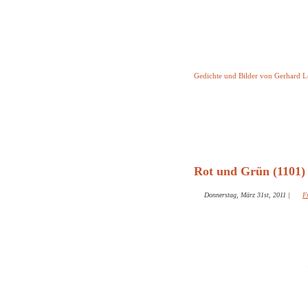
Keine Geschicht
Gedichte und Bilder von Gerhard 
Startseite
Helleborus T
und and
Rot und Grün (1101)
Donnerstag, März 31st, 2011
|
F