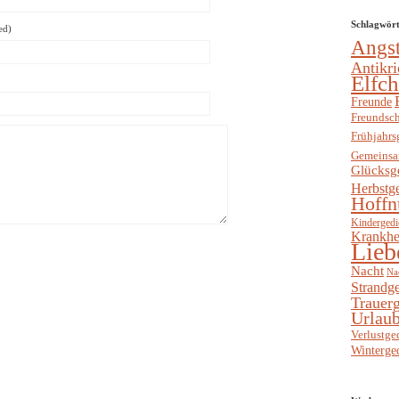
Schlagwör
ed)
Angs
Antikri
Elfc
Freunde
Freundsch
Frühjahrs
Gemeinsa
Glücksg
Herbstg
Hoffn
Kindergedi
Krankhe
Lieb
Nacht
Na
Strandge
Trauerg
Urlaub
Verlustge
Winterge