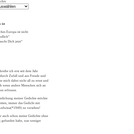
rchiv
 ist
ches Europa ist nicht
ändlich“
ucht Dich jetzt“
hreibe ich erst seit dem Jahr
durch Zufall und aus Freude und
 mich dabei nicht all zu ernst und
ich wenn andere Menschen sich an
en erfreuen.
entlichung meiner Gedichte möchte
itten, immer das Gedicht mit
edwina(*1949) zu versehen!
er auch schon meine Gedichte ohne
 gefunden habe, was weniger