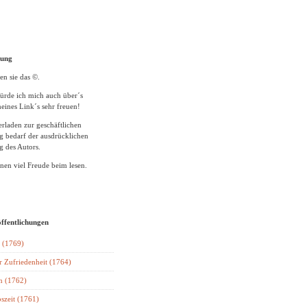
tung
en sie das ©.
ürde ich mich auch über´s
eines Link´s sehr freuen!
rladen zur geschäftlichen
 bedarf der ausdrücklichen
 des Autors.
en viel Freude beim lesen.
öffentlichungen
 (1769)
r Zufriedenheit (1764)
n (1762)
szeit (1761)