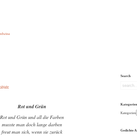
e aber Gedichte
Ledwina
orquatus
Impressum
Links
Referenz
Über mich
ere
Search
rühjahr
Kategorie
Rot und Grün
Kategorien
Rot und Grün und all die Farben
musste man doch lange darben
freut man sich, wenn sie zurück
Gedichte A