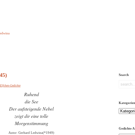
e aber Gedichte
Ledwina
orquatus
Impressum
Links
Referenz
Über mich
ere
45)
Search
Elfchen-Gedichte
Ruhend
die See
Kategorie
Der aufsteigende Nebel
Kategorien
zeigt dir eine tolle
Morgenstimmung
Gedichte A
Autor: Gerhard Ledwina(*1949)