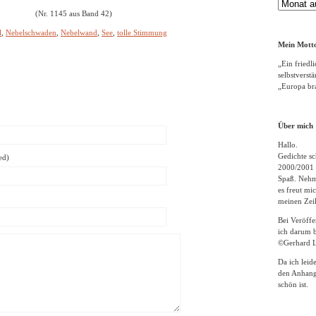
Gedichte
(Nr. 1145 aus Band 42)
Archiv
l
,
Nebelschwaden
,
Nebelwand
,
See
,
tolle Stimmung
Mein Motto
„Ein friedli
selbstverst
„Europa bra
Über mich
Hallo.
Gedichte sc
ed)
2000/2001 
Spaß. Nehme
es freut m
meinen Zeil
Bei Veröff
ich darum b
©Gerhard L
Da ich leid
den Anhang
schön ist.