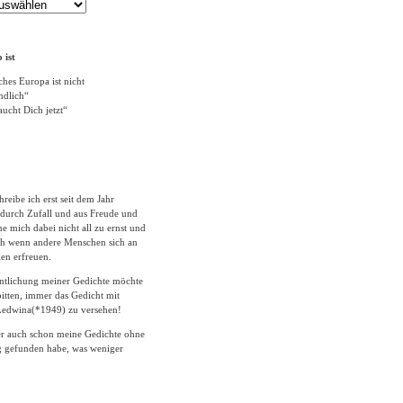
 ist
ches Europa ist nicht
ändlich“
ucht Dich jetzt“
hreibe ich erst seit dem Jahr
durch Zufall und aus Freude und
 mich dabei nicht all zu ernst und
ich wenn andere Menschen sich an
en erfreuen.
entlichung meiner Gedichte möchte
itten, immer das Gedicht mit
edwina(*1949) zu versehen!
er auch schon meine Gedichte ohne
 gefunden habe, was weniger