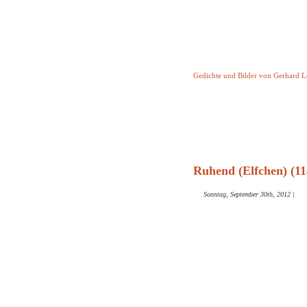
Keine Geschicht
Gedichte und Bilder von Gerhard 
Startseite
Helleborus T
und and
Ruhend (Elfchen) (11
Sonntag, September 30th, 2012
|