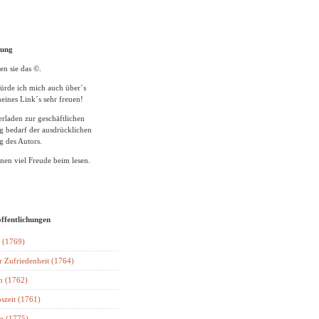
tung
en sie das ©.
ürde ich mich auch über´s
eines Link´s sehr freuen!
rladen zur geschäftlichen
 bedarf der ausdrücklichen
 des Autors.
en viel Freude beim lesen.
öffentlichungen
 (1769)
r Zufriedenheit (1764)
n (1762)
szeit (1761)
e (1775)