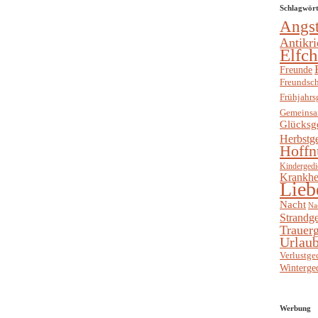
Schlagwör
Angs
Antikri
Elfc
Freunde
Freundsch
Frühjahrs
Gemeinsa
Glücksg
Herbstg
Hoffn
Kindergedi
Krankhe
Lieb
Nacht
Na
Strandge
Trauerg
Urlaub
Verlustge
Winterge
Werbung