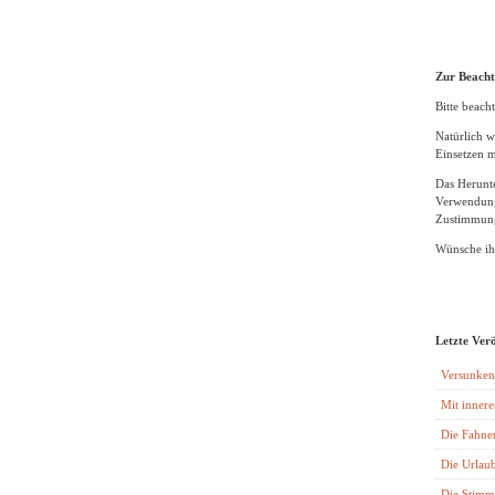
Zur Beach
Bitte beacht
Natürlich w
Einsetzen m
Das Herunte
Verwendung
Zustimmung
Wünsche ihn
Letzte Ver
Versunken
Mit innere
Die Fahne
Die Urlaub
Die Stimm