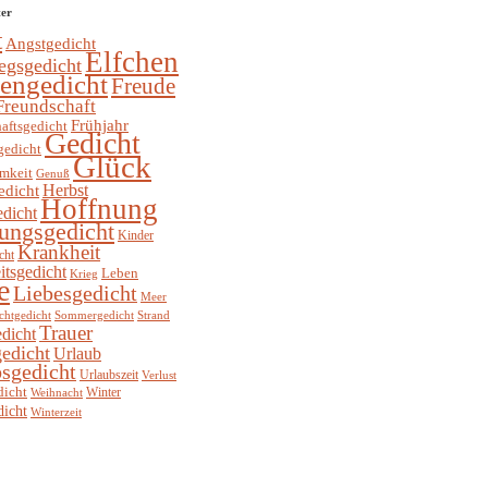
ter
t
Angstgedicht
Elfchen
egsgedicht
hengedicht
Freude
Freundschaft
Frühjahr
aftsgedicht
Gedicht
gedicht
Glück
mkeit
Genuß
Herbst
edicht
Hoffnung
edicht
ungsgedicht
Kinder
Krankheit
cht
itsgedicht
Leben
Krieg
e
Liebesgedicht
Meer
chtgedicht
Sommergedicht
Strand
Trauer
dicht
edicht
Urlaub
sgedicht
Urlaubszeit
Verlust
dicht
Winter
Weihnacht
dicht
Winterzeit