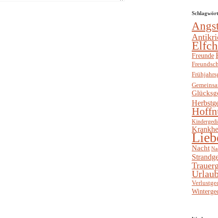
Schlagwör
Angs
Antikri
Elfc
Freunde
Freundsch
Frühjahrs
Gemeinsa
Glücksg
Herbstg
Hoffn
Kindergedi
Krankhe
Lieb
Nacht
Na
Strandge
Trauerg
Urlaub
Verlustge
Winterge