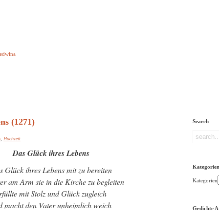
e aber Gedichte
Ledwina
orquatus
Impressum
Links
Referenz
Über mich
ere
ns (1271)
Search
k
,
Hochzeit
Das Glück ihres Lebens
Kategorie
 Glück ihres Lebens mit zu bereiten
er am Arm sie in die Kirche zu begleiten
Kategorien
rfüllte mit Stolz und Glück zugleich
d macht den Vater unheimlich weich
Gedichte A