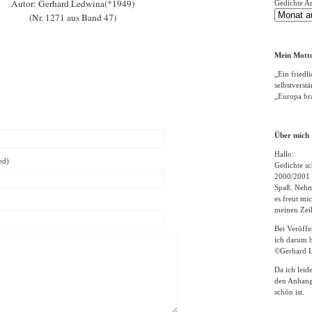
Autor: Gerhard Ledwina(*1949)
Gedichte A
(Nr. 1271 aus Band 47)
Mein Motto
„Ein friedli
selbstverst
„Europa bra
Über mich
Hallo.
ed)
Gedichte sc
2000/2001 
Spaß. Nehme
es freut m
meinen Zeil
Bei Veröff
ich darum b
©Gerhard L
Da ich leid
den Anhang
schön ist.