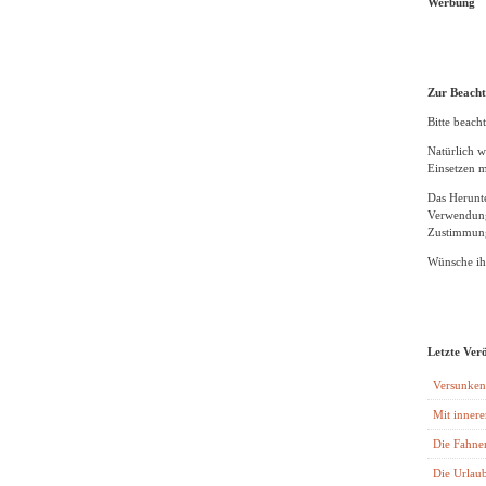
Werbung
Zur Beach
Bitte beacht
Natürlich w
Einsetzen m
Das Herunte
Verwendung
Zustimmung
Wünsche ihn
Letzte Ver
Versunken
Mit innere
Die Fahne
Die Urlaub