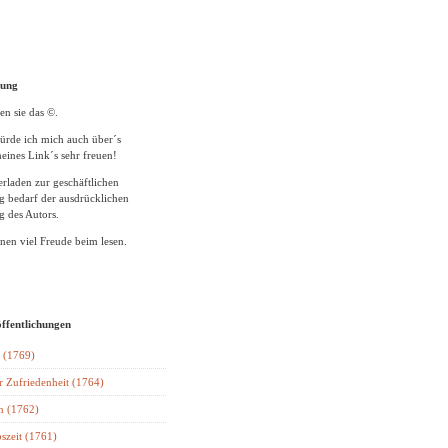
tung
en sie das ©.
ürde ich mich auch über´s
eines Link´s sehr freuen!
rladen zur geschäftlichen
 bedarf der ausdrücklichen
 des Autors.
en viel Freude beim lesen.
öffentlichungen
 (1769)
r Zufriedenheit (1764)
n (1762)
szeit (1761)