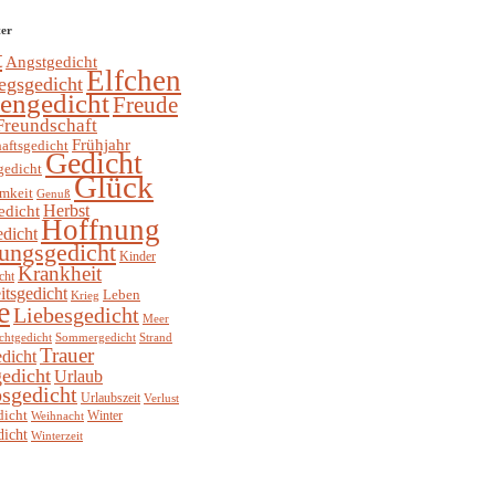
ter
t
Angstgedicht
Elfchen
egsgedicht
hengedicht
Freude
Freundschaft
Frühjahr
aftsgedicht
Gedicht
gedicht
Glück
mkeit
Genuß
Herbst
edicht
Hoffnung
edicht
ungsgedicht
Kinder
Krankheit
cht
itsgedicht
Leben
Krieg
e
Liebesgedicht
Meer
chtgedicht
Sommergedicht
Strand
Trauer
dicht
edicht
Urlaub
sgedicht
Urlaubszeit
Verlust
dicht
Winter
Weihnacht
dicht
Winterzeit