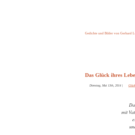
Keine Geschicht
Gedichte und Bilder von Gerhard 
Startseite
Helleborus T
und and
Das Glück ihres Lebe
Dienstag, Mai 13th, 2014
|
Glüc
Das
mit Vat
e
un