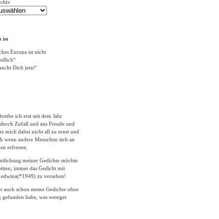
rchiv
 ist
ches Europa ist nicht
ändlich“
ucht Dich jetzt“
hreibe ich erst seit dem Jahr
durch Zufall und aus Freude und
 mich dabei nicht all zu ernst und
ich wenn andere Menschen sich an
en erfreuen.
entlichung meiner Gedichte möchte
itten, immer das Gedicht mit
edwina(*1949) zu versehen!
er auch schon meine Gedichte ohne
 gefunden habe, was weniger