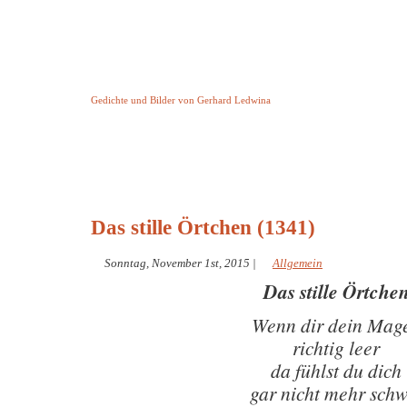
Keine Geschichte aber Gedichte
Gedichte und Bilder von Gerhard Ledwina
Startseite
Helleborus Torquatus
Impressum
und andere
Das stille Örtchen (1341)
Sonntag, November 1st, 2015
|
Allgemein
Das stille Örtche
Wenn dir dein Mag
richtig leer
da fühlst du dich
gar nicht mehr schw