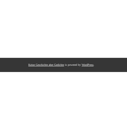
Keine Geschichte aber Gedichte
is powered by
WordPress
.