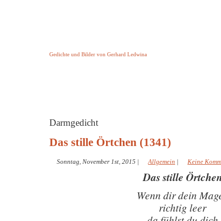
Keine Geschichte aber Gedichte
Gedichte und Bilder von Gerhard Ledwina
Startseite
Helleborus Torquatus
Impressum
und andere
Darmgedicht
Das stille Örtchen (1341)
Sonntag, November 1st, 2015
|
Allgemein
|
Keine Komm
Das stille Örtche
Wenn dir dein Mag
richtig leer
da fühlst du dich