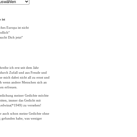
 ist
ches Europa ist nicht
ändlich“
ucht Dich jetzt“
hreibe ich erst seit dem Jahr
durch Zufall und aus Freude und
 mich dabei nicht all zu ernst und
ich wenn andere Menschen sich an
en erfreuen.
entlichung meiner Gedichte möchte
itten, immer das Gedicht mit
edwina(*1949) zu versehen!
er auch schon meine Gedichte ohne
 gefunden habe, was weniger