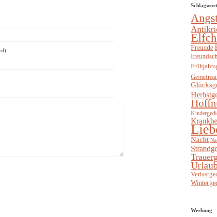
Schlagwör
Angs
Antikri
Elfc
Freunde
ed)
Freundsch
Frühjahrs
Gemeinsa
Glücksg
Herbstg
Hoffn
Kindergedi
Krankhe
Lieb
Nacht
Na
Strandge
Trauerg
Urlaub
Verlustge
Winterge
Werbung