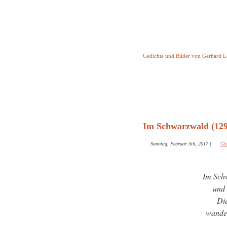
Keine Geschicht
Gedichte und Bilder von Gerhard 
Startseite
Helleborus T
und and
Im Schwarzwald (129
Sonntag, Februar 5th, 2017
|
Gl
Im Sch
und 
Di
wander