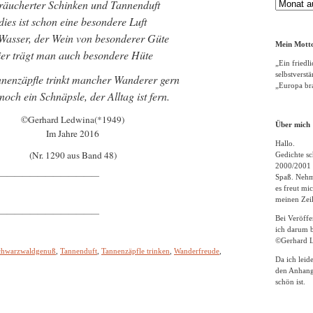
äucherter Schinken und Tannenduft
Gedichte
Archiv
dies ist schon eine besondere Luft
Wasser, der Wein von besonderer Güte
Mein Motto
ier trägt man auch besondere Hüte
„Ein friedli
selbstverst
nenzäpfle trinkt mancher Wanderer gern
„Europa bra
noch ein Schnäpsle, der Alltag ist fern.
©Gerhard Ledwina(*1949)
Über mich
Im Jahre 2016
Hallo.
(Nr. 1290 aus Band 48)
Gedichte sc
2000/2001 
—————————————
Spaß. Nehme
es freut m
meinen Zeil
—————————————
Bei Veröff
ich darum b
©Gerhard L
chwarzwaldgenuß
,
Tannenduft
,
Tannenzäpfle trinken
,
Wanderfreude
,
Da ich leid
den Anhang
schön ist.