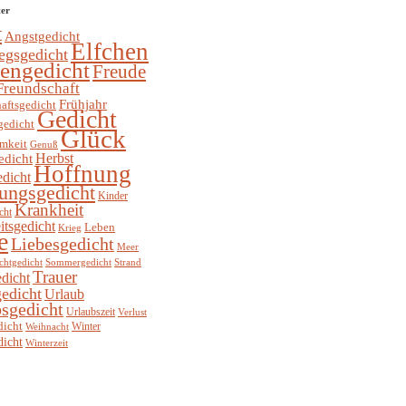
ter
t
Angstgedicht
Elfchen
egsgedicht
hengedicht
Freude
Freundschaft
Frühjahr
aftsgedicht
Gedicht
gedicht
Glück
mkeit
Genuß
Herbst
edicht
Hoffnung
edicht
ungsgedicht
Kinder
Krankheit
cht
itsgedicht
Leben
Krieg
e
Liebesgedicht
Meer
chtgedicht
Sommergedicht
Strand
Trauer
dicht
edicht
Urlaub
sgedicht
Urlaubszeit
Verlust
dicht
Winter
Weihnacht
dicht
Winterzeit