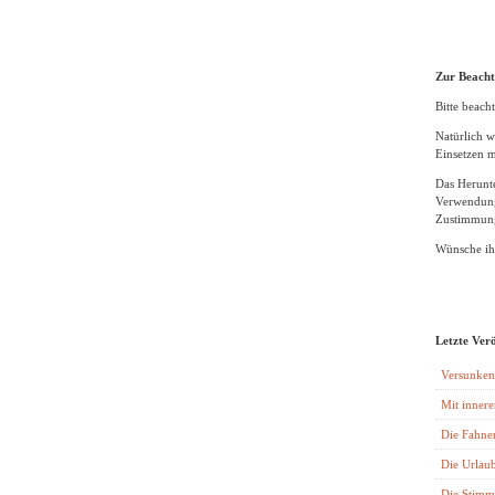
Zur Beach
Bitte beacht
Natürlich w
Einsetzen m
Das Herunte
Verwendung
Zustimmung
Wünsche ihn
Letzte Ver
Versunken
Mit innere
Die Fahne
Die Urlaub
Die Stimm