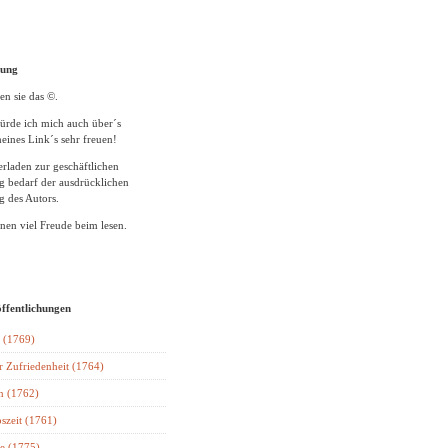
tung
en sie das ©.
ürde ich mich auch über´s
eines Link´s sehr freuen!
rladen zur geschäftlichen
 bedarf der ausdrücklichen
 des Autors.
en viel Freude beim lesen.
öffentlichungen
 (1769)
r Zufriedenheit (1764)
n (1762)
szeit (1761)
e (1775)