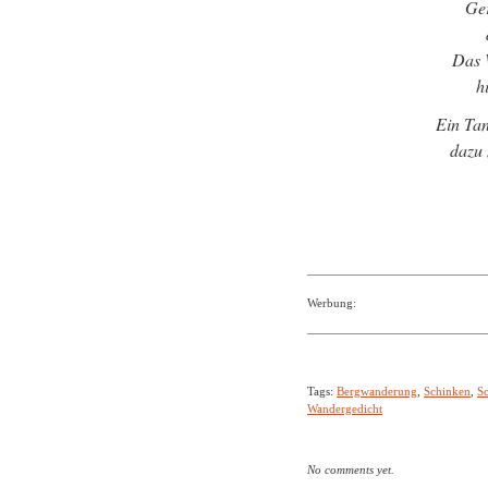
Ger
Das 
h
Ein Tan
dazu 
———————————————
Werbung:
———————————————
Tags:
Bergwanderung
,
Schinken
,
S
Wandergedicht
No comments yet.