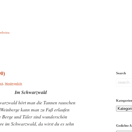
e aber Gedichte
Ledwina
orquatus
Impressum
Links
Referenz
Über mich
ere
0)
Search
ück
,
Wandergedicht
Im Schwarzwald
Kategorie
warzwald hört man die Tannen rauschen
Kategorien
Weinberge kann man zu Fuß erlaufen
e Berge und Täler sind wunderschön
e im Schwarzwald, da wirst du es sehn
Gedichte A