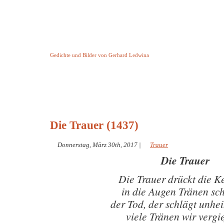
Keine Geschichte aber Gedichte
Gedichte und Bilder von Gerhard Ledwina
Startseite
Helleborus Torquatus
Impressum
und andere
Die Trauer (1437)
Donnerstag, März 30th, 2017
|
Trauer
Die Trauer
Die Trauer drückt die K
in die Augen Tränen sc
der Tod, der schlägt unhe
viele Tränen wir vergi