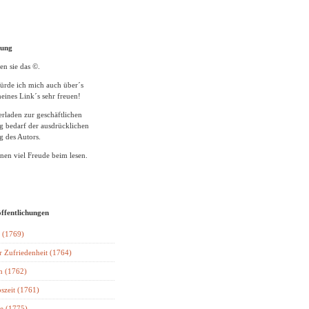
tung
en sie das ©.
ürde ich mich auch über´s
eines Link´s sehr freuen!
rladen zur geschäftlichen
 bedarf der ausdrücklichen
 des Autors.
en viel Freude beim lesen.
öffentlichungen
 (1769)
r Zufriedenheit (1764)
n (1762)
szeit (1761)
e (1775)