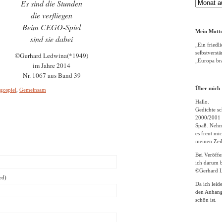
Es sind die Stunden
Gedichte
Archiv
die verfliegen
Beim CEGO-Spiel
Mein Motto
sind sie dabei
„Ein friedli
selbstverst
©Gerhard Ledwina(*1949)
„Europa bra
im Jahre 2014
Nr. 1067 aus Band 39
Über mich
gospiel
,
Gemeinsam
Hallo.
Gedichte sc
2000/2001 
Spaß. Nehme
es freut m
meinen Zeil
Bei Veröff
ich darum b
©Gerhard L
ed)
Da ich leid
den Anhang
schön ist.