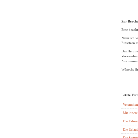
Zur Beach
Bitte beacht
Natürlich w
Einsetzen m
Das Herunte
Verwendung
Zustimmung
Wünsche ihn
Letzte Ver
Versunken
Mit innere
Die Fahne
Die Urlaub
Die Stimm