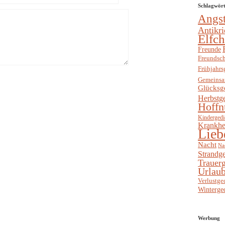
Schlagwör
Angs
Antikri
Elfc
Freunde
Freundsch
Frühjahrs
Gemeinsa
Glücksg
Herbstg
Hoffn
Kindergedi
Krankhe
Lieb
Nacht
Na
Strandge
Trauerg
Urlaub
Verlustge
Winterge
Werbung