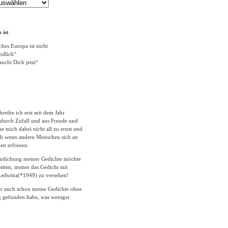
 ist
ches Europa ist nicht
ändlich“
ucht Dich jetzt“
hreibe ich erst seit dem Jahr
durch Zufall und aus Freude und
 mich dabei nicht all zu ernst und
ich wenn andere Menschen sich an
en erfreuen.
entlichung meiner Gedichte möchte
itten, immer das Gedicht mit
edwina(*1949) zu versehen!
er auch schon meine Gedichte ohne
 gefunden habe, was weniger