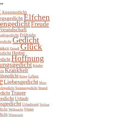
ter
t
Angstgedicht
Elfchen
egsgedicht
hengedicht
Freude
Freundschaft
Frühjahr
aftsgedicht
Gedicht
gedicht
Glück
mkeit
Genuß
Herbst
edicht
Hoffnung
edicht
ungsgedicht
Kinder
Krankheit
cht
itsgedicht
Leben
Krieg
e
Liebesgedicht
Meer
chtgedicht
Sommergedicht
Strand
Trauer
dicht
edicht
Urlaub
sgedicht
Urlaubszeit
Verlust
dicht
Winter
Weihnacht
dicht
Winterzeit