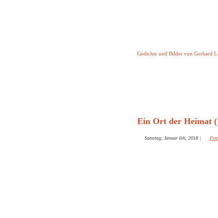
Keine Geschicht
Gedichte und Bilder von Gerhard 
Startseite
Helleborus T
und and
Ein Ort der Heimat (
Samstag, Januar 6th, 2018
|
Fre