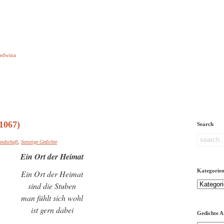
e aber Gedichte
Ledwina
orquatus
Impressum
Links
Referenz
Über mich
ere
1067)
Search
undschaft
,
Sonstige Gedichte
Ein Ort der Heimat
Kategorie
Ein Ort der Heimat
Kategorien
sind die Stuben
man fühlt sich wohl
ist gern dabei
Gedichte A