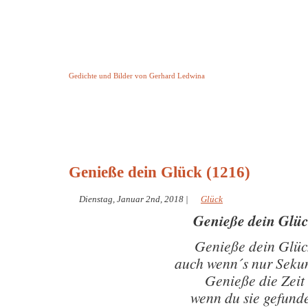
Keine Geschichte aber Gedichte
Gedichte und Bilder von Gerhard Ledwina
Startseite
Helleborus Torquatus
Impressum
und andere
Genieße dein Glück (1216)
Dienstag, Januar 2nd, 2018
|
Glück
Genieße dein Glü
Genieße dein Glüc
auch wenn´s nur Seku
Genieße die Zeit
wenn du sie gefund