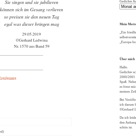
Sie singen und sie jubilieren
Gedichte A
können sich im Gesang verlieren
so preisen sie den neuen Tag
egal was dieser bringen mag
Mein Motto
„Ein friedli
29.05.2019
selbstverst
©Gerhard Ledwina
„Europa bra
Nr. 1570 aus Band 59
—————————————
Über mich
Hallo.
—————————————
Gedichte sc
2000/2001 
Vogelgesang
Spaß. Nehme
es freut m
meinen Zeil
Bei Veröff
ich darum b
©Gerhard L
Da ich leid
den Anhang
schön ist.
ed)