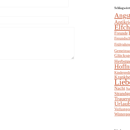
Schlagwör
Angs
Antikri
Elfc
Freunde
Freundsch
Frühjahrs
Gemeinsa
Glücksg
Herbstg
Hoffn
Kindergedi
Krankhe
Lieb
Nacht
Na
Strandge
Trauerg
Urlaub
Verlustge
Winterge