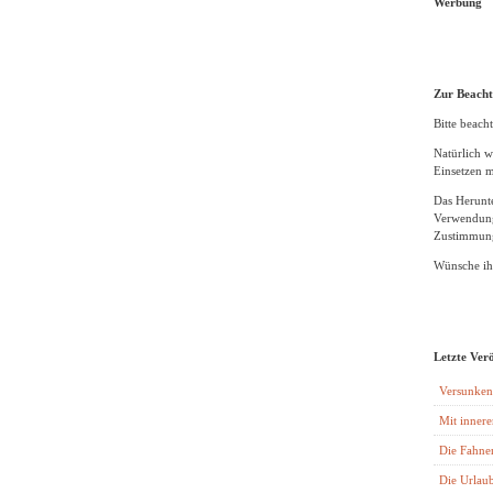
Werbung
Zur Beach
Bitte beacht
Natürlich w
Einsetzen m
Das Herunte
Verwendung
Zustimmung
Wünsche ihn
Letzte Ver
Versunken
Mit innere
Die Fahne
Die Urlaub