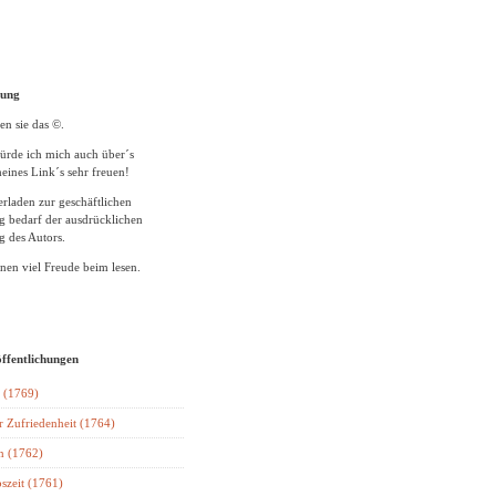
tung
en sie das ©.
ürde ich mich auch über´s
eines Link´s sehr freuen!
rladen zur geschäftlichen
 bedarf der ausdrücklichen
 des Autors.
en viel Freude beim lesen.
öffentlichungen
 (1769)
r Zufriedenheit (1764)
n (1762)
szeit (1761)