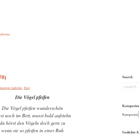
e aber Gedichte
Ledwina
orquatus
Impressum
Links
Referenz
Über mich
ere
70)
Search
Sonstige Gedichte
,
Tiere
Die Vögel pfeifen
Kategorie
Die Vögel pfeifen wunderschön
gst noch im Bett, musst bald aufstehn
Kategorien
du hörst den Vögeln doch gern zu
wenn sie so pfeifen in einer Ruh
Gedichte A