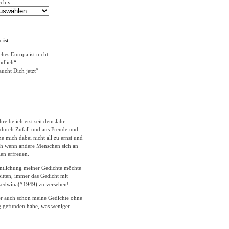
rchiv
 ist
ches Europa ist nicht
ändlich“
ucht Dich jetzt“
hreibe ich erst seit dem Jahr
durch Zufall und aus Freude und
 mich dabei nicht all zu ernst und
ich wenn andere Menschen sich an
en erfreuen.
entlichung meiner Gedichte möchte
itten, immer das Gedicht mit
edwina(*1949) zu versehen!
er auch schon meine Gedichte ohne
 gefunden habe, was weniger