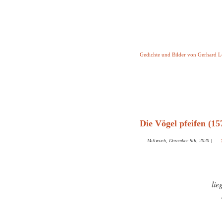
Keine Geschicht
Gedichte und Bilder von Gerhard 
Startseite
Helleborus T
und and
Die Vögel pfeifen (15
Mittwoch, Dezember 9th, 2020
|
lie