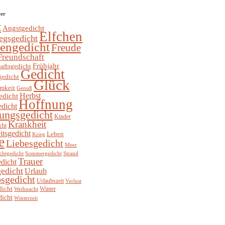
ter
t
Angstgedicht
Elfchen
egsgedicht
hengedicht
Freude
Freundschaft
Frühjahr
aftsgedicht
Gedicht
gedicht
Glück
mkeit
Genuß
Herbst
edicht
Hoffnung
edicht
ungsgedicht
Kinder
Krankheit
cht
itsgedicht
Leben
Krieg
e
Liebesgedicht
Meer
chtgedicht
Sommergedicht
Strand
Trauer
dicht
edicht
Urlaub
sgedicht
Urlaubszeit
Verlust
dicht
Winter
Weihnacht
dicht
Winterzeit