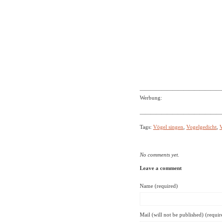
———————————————
Werbung:
———————————————
Tags:
Vögel singen
,
Vogelgedicht
,
No comments yet.
Leave a comment
Name (required)
Mail (will not be published) (requir