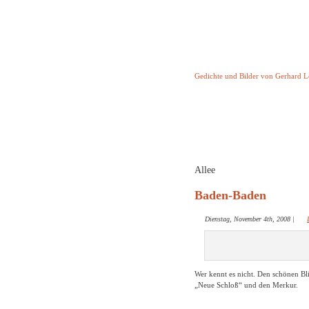
Keine Geschicht
Gedichte und Bilder von Gerhard 
Startseite
Helleborus T
und and
Allee
Baden-Baden
Dienstag, November 4th, 2008
|
Wer kennt es nicht. Den schönen Bli
„Neue Schloß“ und den Merkur.