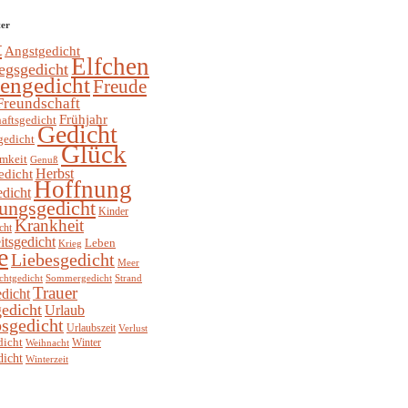
ter
t
Angstgedicht
Elfchen
egsgedicht
hengedicht
Freude
Freundschaft
Frühjahr
aftsgedicht
Gedicht
gedicht
Glück
mkeit
Genuß
Herbst
edicht
Hoffnung
edicht
ungsgedicht
Kinder
Krankheit
cht
itsgedicht
Leben
Krieg
e
Liebesgedicht
Meer
chtgedicht
Sommergedicht
Strand
Trauer
dicht
edicht
Urlaub
sgedicht
Urlaubszeit
Verlust
dicht
Winter
Weihnacht
dicht
Winterzeit