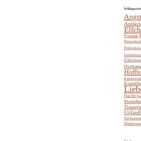
Schlagwör
Angs
Antikri
Elfc
Freunde
Freundsch
Frühjahrs
Gemeinsa
Glücksg
Herbstg
Hoffn
Kindergedi
Krankhe
Lieb
Nacht
Na
Strandge
Trauerg
Urlaub
Verlustge
Winterge