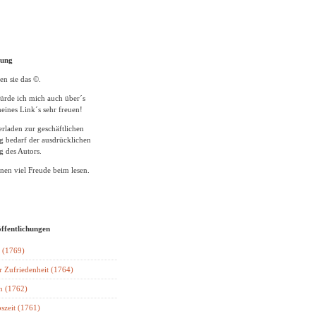
tung
en sie das ©.
ürde ich mich auch über´s
eines Link´s sehr freuen!
rladen zur geschäftlichen
 bedarf der ausdrücklichen
 des Autors.
en viel Freude beim lesen.
öffentlichungen
 (1769)
r Zufriedenheit (1764)
n (1762)
szeit (1761)