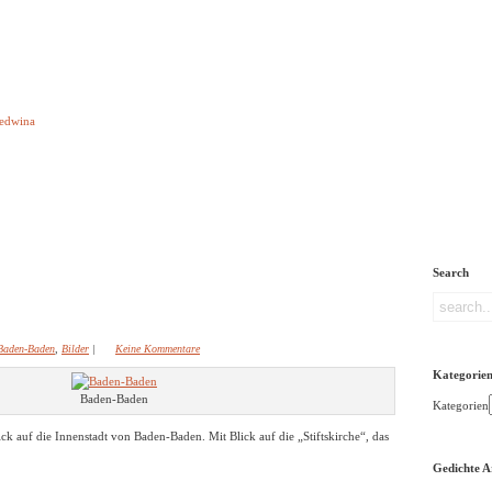
e aber Gedichte
Ledwina
orquatus
Impressum
Links
Referenz
Über mich
ere
Search
Baden-Baden
,
Bilder
|
Keine Kommentare
Kategorie
Baden-Baden
Kategorien
ck auf die Innenstadt von Baden-Baden. Mit Blick auf die „Stiftskirche“, das
Gedichte A