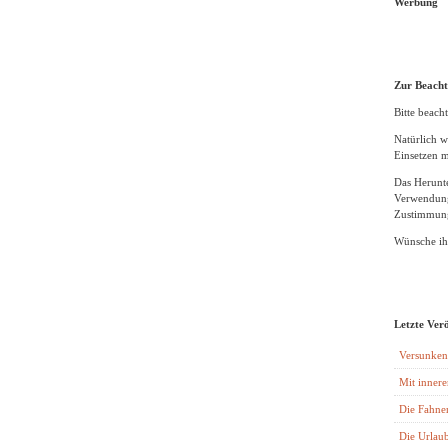
Werbung
Zur Beach
Bitte beacht
Natürlich w
Einsetzen m
Das Herunte
Verwendung
Zustimmung
Wünsche ihn
Letzte Ver
Versunken
Mit innere
Die Fahne
Die Urlaub