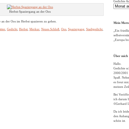
Gedichte A
Herbst-Spaziergang an der Oos
ee an der Oos im Herbst spazieren zu gehen.
Mein Motto
tter
,
Gedicht
,
Herbst
,
Merkur
,
Neues Schloß
,
Oos
,
Spaziergang
,
Stadtgedicht
,
„Ein friedli
selbstverst
„Europa bra
Über mich
Hallo.
Gedichte sc
2000/2001 
Spaß. Nehme
es freut m
meinen Zeil
Bei Veröff
ich darum b
©Gerhard L
Da ich leid
den Anhang
schön ist.