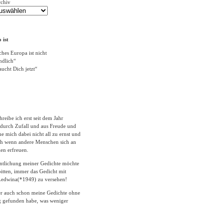
rchiv
 ist
ches Europa ist nicht
ändlich“
ucht Dich jetzt“
hreibe ich erst seit dem Jahr
durch Zufall und aus Freude und
 mich dabei nicht all zu ernst und
ich wenn andere Menschen sich an
en erfreuen.
entlichung meiner Gedichte möchte
itten, immer das Gedicht mit
edwina(*1949) zu versehen!
er auch schon meine Gedichte ohne
 gefunden habe, was weniger