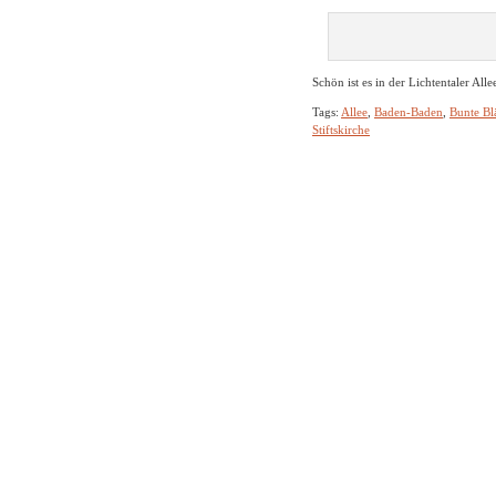
Schön ist es in der Lichtentaler All
Tags:
Allee
,
Baden-Baden
,
Bunte Blä
Stiftskirche