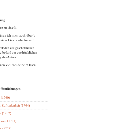
tung
en sie das ©.
ürde ich mich auch über´s
eines Link´s sehr freuen!
rladen zur geschäftlichen
 bedarf der ausdrücklichen
 des Autors.
en viel Freude beim lesen.
öffentlichungen
 (1769)
r Zufriedenheit (1764)
n (1762)
szeit (1761)
e (1775)