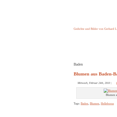
Keine Geschicht
Gedichte und Bilder von Gerhard 
Startseite
Helleborus T
und and
Baden
Blumen aus Baden-B
Mittwoch, Februar 24th, 2010
|
Blumen a
Tags:
Baden
,
Blumen
,
Helleborus