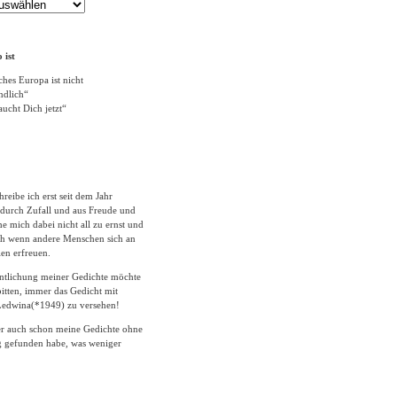
 ist
ches Europa ist nicht
ändlich“
ucht Dich jetzt“
hreibe ich erst seit dem Jahr
durch Zufall und aus Freude und
 mich dabei nicht all zu ernst und
ich wenn andere Menschen sich an
en erfreuen.
entlichung meiner Gedichte möchte
itten, immer das Gedicht mit
edwina(*1949) zu versehen!
er auch schon meine Gedichte ohne
 gefunden habe, was weniger