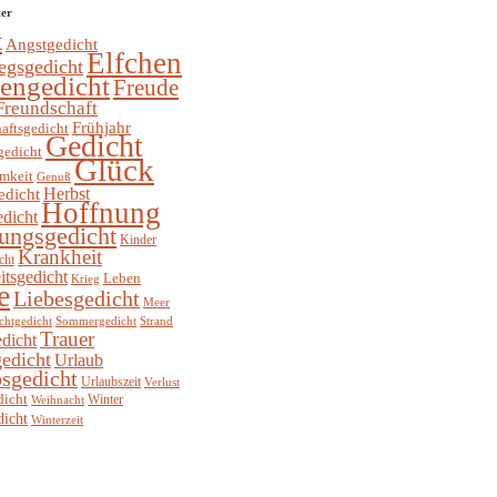
ter
t
Angstgedicht
Elfchen
egsgedicht
hengedicht
Freude
Freundschaft
Frühjahr
aftsgedicht
Gedicht
gedicht
Glück
mkeit
Genuß
Herbst
edicht
Hoffnung
edicht
ungsgedicht
Kinder
Krankheit
cht
itsgedicht
Leben
Krieg
e
Liebesgedicht
Meer
chtgedicht
Sommergedicht
Strand
Trauer
dicht
edicht
Urlaub
sgedicht
Urlaubszeit
Verlust
dicht
Winter
Weihnacht
dicht
Winterzeit