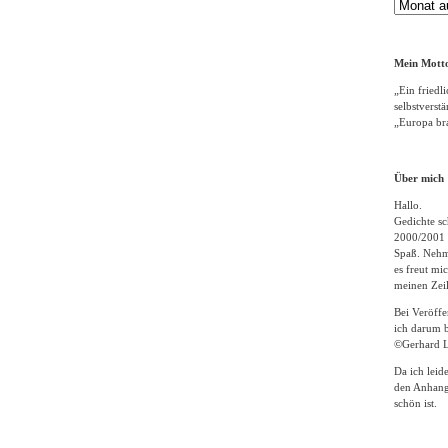
Gedichte
Archiv
Mein Motto
„Ein friedli
selbstverst
„Europa bra
Über mich
Hallo.
Gedichte sc
2000/2001 
Spaß. Nehme
es freut m
meinen Zeil
Bei Veröff
ich darum b
©Gerhard L
Da ich leid
den Anhang
schön ist.