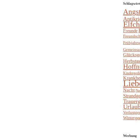
Schlagwör
Angs
Antikri
Elfc
Freunde
Freundsch
Frühjahrs
Gemeinsa
Glücksg
Herbstg
Hoffn
Kindergedi
Krankhe
Lieb
Nacht
Na
Strandge
Trauerg
Urlaub
Verlustge
Winterge
Werbung