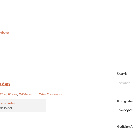
e aber Gedichte
Ledwina
orquatus
Impressum
Links
Referenz
Über mich
ere
Search
aden
Bilder
,
Blumen
,
Helleborus
|
Keine Kommentare
Kategorie
us Baden
Kategorien
Gedichte A