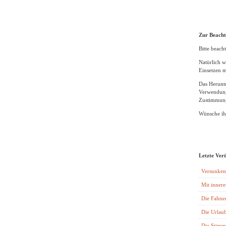
Zur Beach
Bitte beacht
Natürlich w
Einsetzen m
Das Herunte
Verwendung
Zustimmung
Wünsche ihn
Letzte Ver
Versunken
Mit innere
Die Fahne
Die Urlaub
Die Stimm