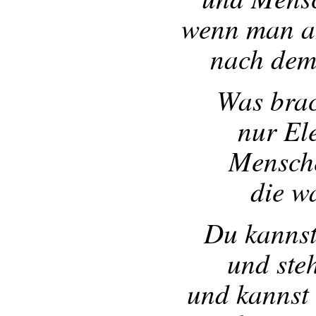
wenn man a
nach dem
Was brac
nur El
Mensche
die w
Du kannst
und ste
und kannst