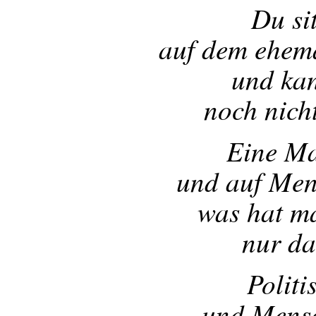
Du sit
auf dem ehema
und kan
noch nich
Eine Ma
und auf Men
was hat m
nur da
Politi
und Mensc