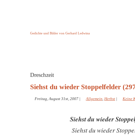
Keine Geschichte aber Gedichte
Gedichte und Bilder von Gerhard Ledwina
Startseite
Helleborus Torquatus
Impressum
und andere
Dreschzeit
Siehst du wieder Stoppelfelder (29
Freitag, August 31st, 2007
|
Allgemein
,
Herbst
|
Keine 
Siehst du wieder Stoppe
Siehst du wieder Stoppe