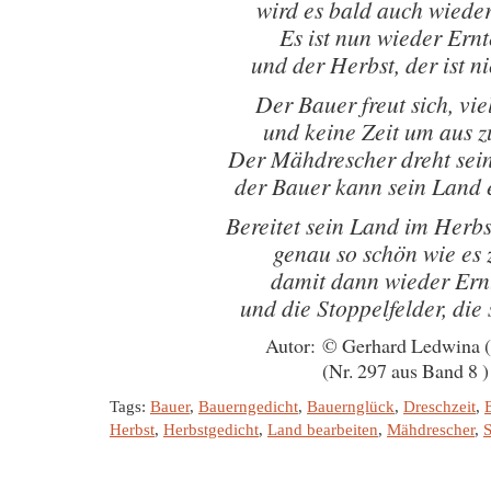
wird es bald auch wieder
Es ist nun wieder Ernt
und der Herbst, der ist ni
Der Bauer freut sich, vie
und keine Zeit um aus z
Der Mähdrescher dreht sei
der Bauer kann sein Land
Bereitet sein Land im Herbs
genau so schön wie es 
damit dann wieder Ernt
und die Stoppelfelder, die 
Autor: © Gerhard Ledwina 
(Nr. 297 aus Band 8 )
Tags:
Bauer
,
Bauerngedicht
,
Bauernglück
,
Dreschzeit
,
Herbst
,
Herbstgedicht
,
Land bearbeiten
,
Mähdrescher
,
S