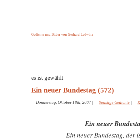
Keine Geschichte aber Gedichte
Gedichte und Bilder von Gerhard Ledwina
Startseite
Helleborus Torquatus
Impressum
und andere
es ist gewählt
Ein neuer Bundestag (572)
Donnerstag, Oktober 18th, 2007
|
Sonstige Gedichte
|
K
Ein neuer Bundest
Ein neuer Bundestag, der i