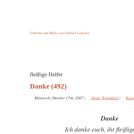
Keine Geschichte aber Gedichte
Gedichte und Bilder von Gerhard Ledwina
Startseite
Helleborus Torquatus
Impressum
und andere
fleißige Helfer
Danke (492)
Mittwoch, Oktober 17th, 2007
|
Angst
,
Krankheit
|
Kein
Danke
Ich danke euch, ihr fleißig