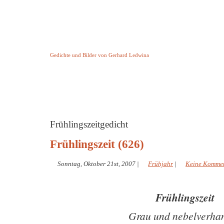
Keine Geschichte aber Gedichte
Gedichte und Bilder von Gerhard Ledwina
Startseite
Helleborus Torquatus
Impressum
und andere
Frühlingszeitgedicht
Frühlingszeit (626)
Sonntag, Oktober 21st, 2007
|
Frühjahr
|
Keine Komme
Frühlingszeit
Grau und nebelverha